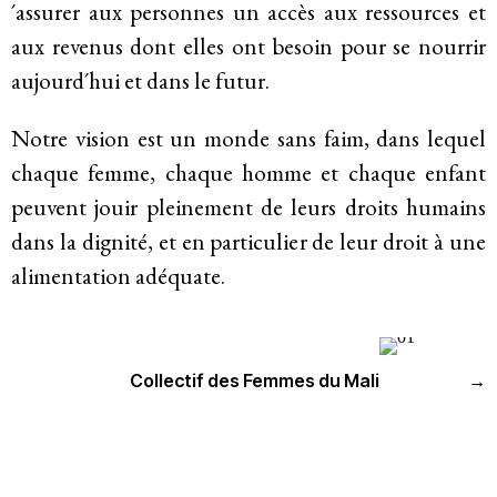
Membres
´assurer aux personnes un accès aux ressources et
aux revenus dont elles ont besoin pour se nourrir
aujourd´hui et dans le futur.
Groupes de travail
Notre vision est un monde sans faim, dans lequel
Responsabilité des entreprises
chaque femme, chaque homme et chaque enfant
peuvent jouir pleinement de leurs droits humains
Femmes et DESC
dans la dignité, et en particulier de leur droit à une
Litiges stratégique
alimentation adéquate.
Politique économique
Mouvements sociaux
Collectif des Femmes du Mali
→
Hub de recherche communautaire
Environnement et DESC