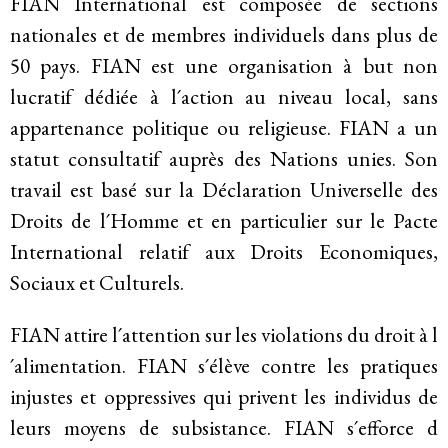
FIAN International est composée de sections
Historique
nationales et de membres individuels dans plus de
50 pays. FIAN est une organisation à but non
Modèle de travail
lucratif dédiée à l´action au niveau local, sans
Conseil d’administration et secrétariat
appartenance politique ou religieuse. FIAN a un
statut consultatif auprès des Nations unies. Son
Analyse commune
travail est basé sur la Déclaration Universelle des
Rapports annuels
Droits de l´Homme et en particulier sur le Pacte
International relatif aux Droits Economiques,
Emplois
Sociaux et Culturels.
Donateurs
FIAN attire l´attention sur les violations du droit à l
´alimentation. FIAN s´élève contre les pratiques
Contact
injustes et oppressives qui privent les individus de
leurs moyens de subsistance. FIAN s´efforce d