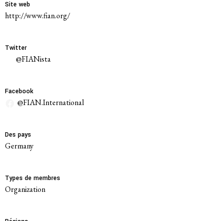
Site web
http://www.fian.org/
Système de solidarité
Twitter
@FIANista
Ressources
Facebook
Qu’est-ce que les DESC ?
@FIAN.International
Base de données de jurisprudence
Des pays
Série de bandes dessinées sur l’emprise
Germany
des entreprises
Types de membres
Organization
Dernières nouvelles