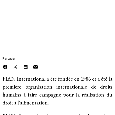
Mettre fin à l’emprise et à l’impunité des
entreprises
Faire face à la violence et à la répression
MEMBRE
FIAN International
L’avenir post-pandémique
Faire face à la dépossession
Partager
Justice climatique et environnementale
FIAN International a été fondée en 1986 et a été la
première organisation internationale de droits
A propos de
humains à faire campagne pour la réalisation du
droit à l´alimentation.
Mission