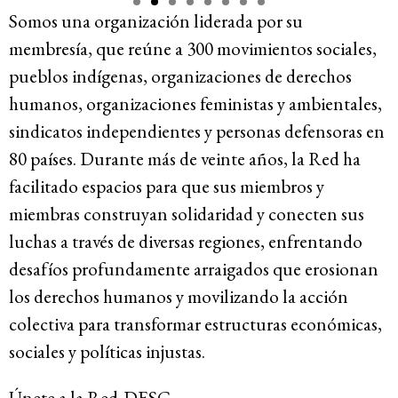
Somos una organización liderada por su
Recursos
membresía, que reúne a 300 movimientos sociales,
pueblos indígenas, organizaciones de derechos
Novedades
humanos, organizaciones feministas y ambientales,
sindicatos independientes y personas defensoras en
Involúcrate
80 países. Durante más de veinte años, la Red ha
facilitado espacios para que sus miembros y
miembras construyan solidaridad y conecten sus
Sala de Prensa
luchas a través de diversas regiones, enfrentando
Serie de cómics sobre captura corporativa
desafíos profundamente arraigados que erosionan
Contacto
los derechos humanos y movilizando la acción
colectiva para transformar estructuras económicas,
Política de privacidad
sociales y políticas injustas.
© 2026
Únete a la Red-DESC