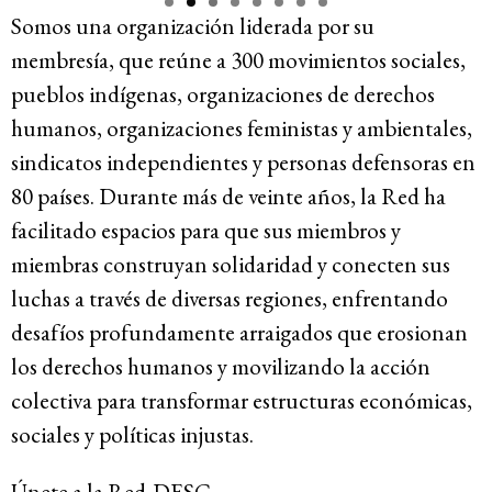
Somos una organización liderada por su
Recursos
membresía, que reúne a 300 movimientos sociales,
pueblos indígenas, organizaciones de derechos
Novedades
humanos, organizaciones feministas y ambientales,
sindicatos independientes y personas defensoras en
Involúcrate
80 países. Durante más de veinte años, la Red ha
facilitado espacios para que sus miembros y
miembras construyan solidaridad y conecten sus
Sala de Prensa
luchas a través de diversas regiones, enfrentando
Serie de cómics sobre captura corporativa
desafíos profundamente arraigados que erosionan
Contacto
los derechos humanos y movilizando la acción
colectiva para transformar estructuras económicas,
Política de privacidad
sociales y políticas injustas.
© 2026
Únete a la Red-DESC