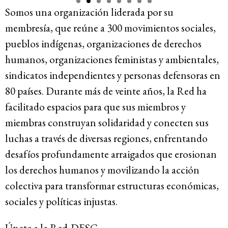
Somos una organización liderada por su
Recursos
membresía, que reúne a 300 movimientos sociales,
pueblos indígenas, organizaciones de derechos
Novedades
humanos, organizaciones feministas y ambientales,
sindicatos independientes y personas defensoras en
Involúcrate
80 países. Durante más de veinte años, la Red ha
facilitado espacios para que sus miembros y
miembras construyan solidaridad y conecten sus
Sala de Prensa
luchas a través de diversas regiones, enfrentando
Serie de cómics sobre captura corporativa
desafíos profundamente arraigados que erosionan
Contacto
los derechos humanos y movilizando la acción
colectiva para transformar estructuras económicas,
Política de privacidad
sociales y políticas injustas.
© 2026
Únete a la Red-DESC