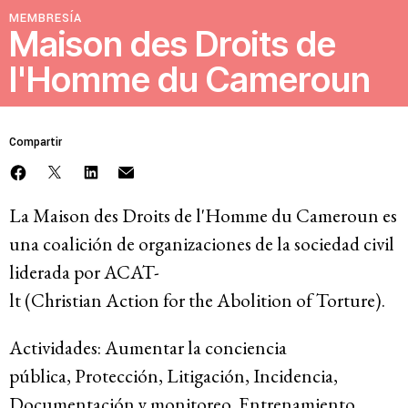
MEMBRESÍA
Recursos
Maison des Droits de
l'Homme du Cameroun
Novedades
Compartir
Involúcrate
La
Maison
des
Droits
de
l'Homme
du
Cameroun
es
Sala de Prensa
una coalición de organizaciones de la sociedad civil
Serie de cómics sobre captura corporativa
liderada por
ACAT-
Contacto
lt
(Christian
Action
for
the
Abolition
of Torture).
Política de privacidad
Actividades
:
Aumentar la conciencia
pública,
Protec
ció
n,
Litigación
,
Incidencia
,
© 2026
Documenta
ción y monitoreo
,
Entrenamiento