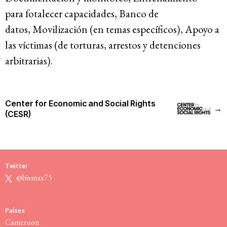
para
fotalecer
capacidades, Banco de
datos,
Mo
v
iliza
ció
n (
en temas específicos
),
Apoyo a
las víctimas
(
de torturas, arrestos y detenciones
arbitrarias
)
.
Center for Economic and Social Rights
→
(CESR)
Twitter
@bismax75
Países
Cameroon