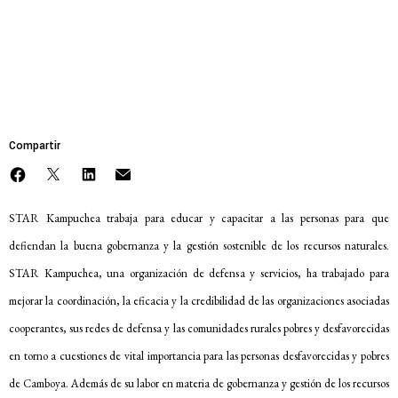
Recursos
MEMBRESÍA
STAR Kampuchea
Novedades
Compartir
Involúcrate
STAR Kampuchea trabaja para educar y capacitar a las personas para que
Sala de Prensa
defiendan la buena gobernanza y la gestión sostenible de los recursos naturales.
Serie de cómics sobre captura corporativa
STAR Kampuchea, una organización de defensa y servicios, ha trabajado para
Contacto
mejorar la coordinación, la eficacia y la credibilidad de las organizaciones asociadas
cooperantes, sus redes de defensa y las comunidades rurales pobres y desfavorecidas
Política de privacidad
en torno a cuestiones de vital importancia para las personas desfavorecidas y pobres
© 2026
de Camboya. Además de su labor en materia de gobernanza y gestión de los recursos