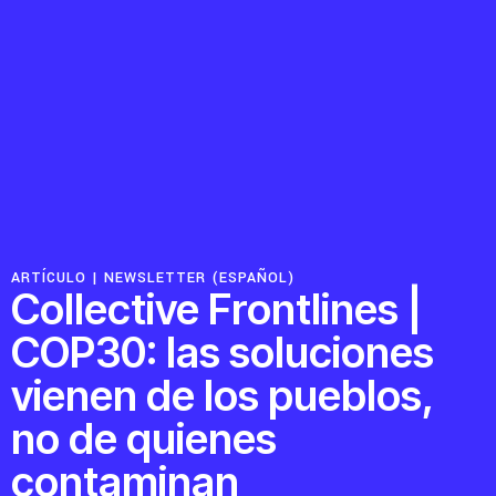
Recursos
Novedades
Involúcrate
ARTÍCULO |
NEWSLETTER (ESPAÑOL)
Sala de Prensa
Collective Frontlines |
Serie de cómics sobre captura corporativa
COP30: las soluciones
Contacto
vienen de los pueblos,
Política de privacidad
no de quienes
© 2026
contaminan