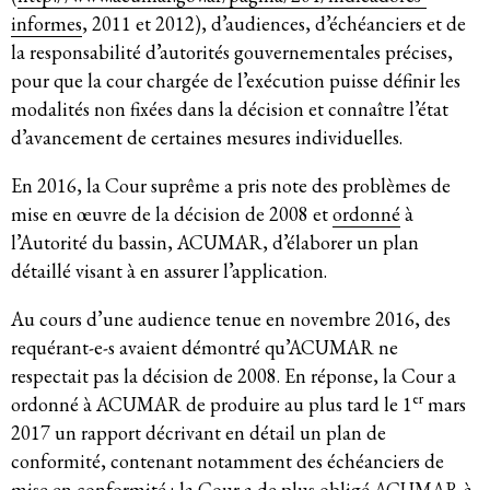
informes
, 2011 et 2012), d’audiences, d’échéanciers et de
la responsabilité d’autorités gouvernementales précises,
Participer
pour que la cour chargée de l’exécution puisse définir les
modalités non fixées dans la décision et connaître l’état
Bulletins d’information
d’avancement de certaines mesures individuelles.
Devenir membre
En 2016, la Cour suprême a pris note des problèmes de
mise en œuvre de la décision de 2008 et
ordonné
à
Faire un don
l’Autorité du bassin, ACUMAR, d’élaborer un plan
détaillé visant à en assurer l’application.
Agir
Au cours d’une audience tenue en novembre 2016, des
requérant-e-s avaient démontré qu’ACUMAR ne
respectait pas la décision de 2008. En réponse, la Cour a
Salle de Presse
er
ordonné à ACUMAR de produire au plus tard le 1
mars
2017 un rapport décrivant en détail un plan de
Série de bandes dessinées sur l’emprise des entreprises
conformité, contenant notamment des échéanciers de
Contact
mise en conformité ; la Cour a de plus obligé ACUMAR à