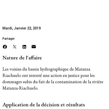
Membres
Matanza/Riachuelo
Dossier M. 1569. XL
Groupes de travail
Mardi, Janvier 22, 2019
Responsabilité des entreprises
Partager
Femmes et DESC
Nature de l'affaire
Litiges stratégique
Les voisins du bassin hydrographique de Matanza
Politique économique
Riachuelo ont intenté une action en justice pour les
dommages subis du fait de la contamination de la rivière
Mouvements sociaux
Matanza-Riachuelo.
Hub de recherche communautaire
Application de la décision et résultats
Environnement et DESC