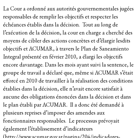
La Cour a ordonné aux autorités gouvernementales jugées
Système de solidarité
responsables de remplir les objectifs et respecter les
échéances établis dans la décision. Tout au long de
l’exécution de la décision, la cour en charge a cherché des
Ressources
moyens de cibler des actions concrètes et d’élargir lesdits
objectifs et ACUMAR, à travers le Plan de Saneamiento
Integral présenté en février 2010, a élargi les objectifs
Qu’est-ce que les DESC ?
encore davantage. Dans les mois ayant suivi la sentence, le
groupe de travail a déclaré que, même si ACUMAR s’était
Base de données de jurisprudence
efforcé en 2010 de travailler à la réalisation des conditions
établies dans la décision, elle n’avait encore satisfait à
Série de bandes dessinées sur l’emprise
aucune des obligations énoncées dans la décision et dans
des entreprises
le plan établi par ACUMAR. Il a donc été demandé à
plusieurs reprises d’imposer des amendes aux
fonctionnaires responsables. Le processus prévoyait
également l’établissement d’indicateurs
Dernières nouvelles
(
http://www.acumar.gov.ar/pagina/204/indicadores-