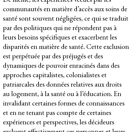
communautés en matière d’accès aux soins de
Participer
santé sont souvent négligées, ce qui se traduit
par des politiques qui ne répondent pas à
Bulletins d’information
leurs besoins spécifiques et exacerbent les
disparités en matière de santé. Cette exclusion
Devenir membre
est perpétuée par des préjugés et des
Faire un don
dynamiques de pouvoir enracinés dans des
approches capitalistes, colonialistes et
Agir
patriarcales des données relatives aux droits
au logement, à la santé ou à l’éducation. En
invalidant certaines formes de connaissances
Salle de Presse
et en ne tenant pas compte de certaines
Série de bandes dessinées sur l’emprise des entreprises
expériences et perspectives, les décideurs
Contact
excluent effectivement ces personnes et leurs