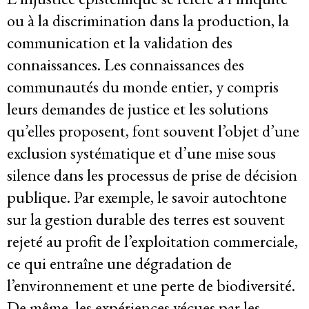
ou à la discrimination dans la production, la
Système de solidarité
communication et la validation des
connaissances. Les connaissances des
communautés du monde entier, y compris
Ressources
leurs demandes de justice et les solutions
qu’elles proposent, font souvent l’objet d’une
Qu’est-ce que les DESC ?
exclusion systématique et d’une mise sous
Base de données de jurisprudence
silence dans les processus de prise de décision
publique. Par exemple, le savoir autochtone
Série de bandes dessinées sur l’emprise
sur la gestion durable des terres est souvent
des entreprises
rejeté au profit de l’exploitation commerciale,
ce qui entraîne une dégradation de
l’environnement et une perte de biodiversité.
Dernières nouvelles
De même, les expériences vécues par les