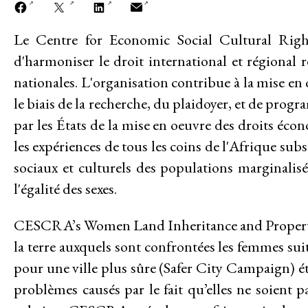
Le Centre for Economic Social Cultural Righ
A PROPOS DE
Mission
d'harmoniser le droit international et régional r
nationales. L'organisation contribue à la mise en
Historique
le biais de la recherche, du plaidoyer, et de prog
par les États de la mise en oeuvre des droits éco
Modèle de travail
les expériences de tous les coins de l'Afrique s
Conseil d’administration et secréta
sociaux et culturels des populations marginalis
l'égalité des sexes.
Analyse commune
CESCRA’s Women Land Inheritance and Property Ri
Rapports annuels
la terre auxquels sont confrontées les femmes su
pour une ville plus sûre (Safer City Campaign) ét
Emplois
problèmes causés par le fait qu’elles ne soient p
Donateurs