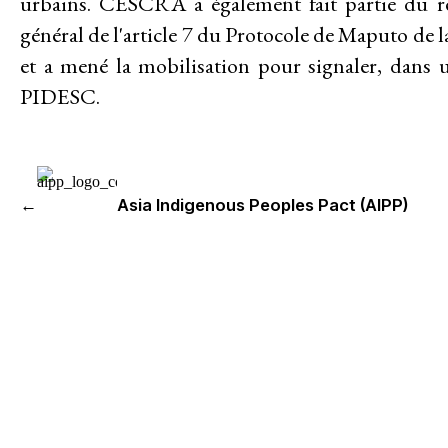
urbains. CESCRA a également fait partie du ré
général de l'article 7 du Protocole de Maputo de 
Contact
et a mené la mobilisation pour signaler, dans 
PIDESC.
MEMBRES
GROUPES DE TRAVAIL
Responsabilité des entreprises
←
Asia Indigenous Peoples Pact (AIPP)
Femmes et DESC
Litiges stratégique
Politique économique
Mouvements sociaux
Hub de recherche communautaire