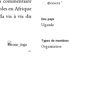
du commentaire
@cescra
ples en Afrique
a vis à vis du
Des pays
Uganda
Types de membres
Organization
→