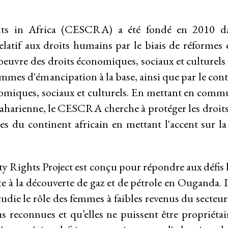
ts in Africa (CESCRA) a été fondé en 2010 dan
elatif aux droits humains par le biais de réformes e
 oeuvre des droits économiques, sociaux et culturels
rammes d'émancipation à la base, ainsi que par le con
nomiques, sociaux et culturels. En mettant en commun
ubsaharienne, le CESCRA cherche à protéger les droi
riat
ées du continent africain en mettant l'accent sur 
ghts Project est conçu pour répondre aux défis li
ite à la découverte de gaz et de pétrole en Ouganda
udie le rôle des femmes à faibles revenus du secteur 
as reconnues et qu’elles ne puissent être propriétai