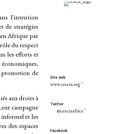
s l'intention
t de stratégies
 en Afrique par
trôle du respect
 les efforts et
ts économiques,
la promotion de
Site web
www.cescra.org
és aux droits à
Twitter
. Leur campagne
@cescraafrica
informel et les
res des espaces
Facebook