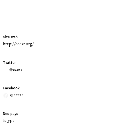
Membres
Groupes de travail
Site web
Responsabilité des entreprises
http://ecesr.org/
Femmes et DESC
Twitter
Litiges stratégique
@ecesr
Politique économique
Facebook
@ecesr
Mouvements sociaux
Hub de recherche communautaire
Des pays
Egypt
Environnement et DESC