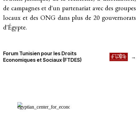
Historique
de campagnes et d'un partenariat avec des groupes
locaux et des ONG dans plus de 20 gouvernorats
Modèle de travail
d'Égypte.
Conseil d’administration et secrétariat
Analyse commune
Forum Tunisien pour les Droits
→
Economiques et Sociaux (FTDES)
Rapports annuels
Emplois
Donateurs
Contact