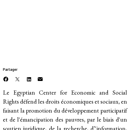
Mettre fin à l’emprise et à l’impunité des
entreprises
MEMBRE
Egyptian Center for
Faire face à la violence et à la répression
Economic and Social
Rights (ECESR)
L’avenir post-pandémique
Faire face à la dépossession
Partager
Justice climatique et environnementale
Le Egyptian Center for Economic and Social
Rights défend les droits économiques et sociaux, en
A propos de
faisant la promotion du développement participatif
et de l'émancipation des pauvres, par le biais d'un
Mission
soutien juridique, de la recherche, d’'information,