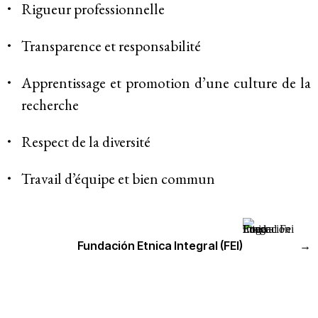
Membres
Rigueur professionnelle
Transparence et responsabilité
Groupes de travail
Apprentissage et promotion d’une culture de la
Responsabilité des entreprises
recherche
Femmes et DESC
Respect de la diversité
Litiges stratégique
Travail d’équipe et bien commun
Politique économique
Mouvements sociaux
Fundación Etnica Integral (FEI)
→
Hub de recherche communautaire
Environnement et DESC