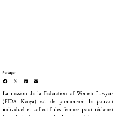
Mettre fin à l’emprise et à l’impunité des
entreprises
Faire face à la violence et à la répression
MEMBRE
Federation of Women
L’avenir post-pandémique
Lawyers (FIDA Kenya)
Faire face à la dépossession
Justice climatique et environnementale
Partager
A propos de
La mission de la Federation of Women Lawyers
(FIDA Kenya) est de promouvoir le pouvoir
Mission
individuel et collectif des femmes pour réclamer