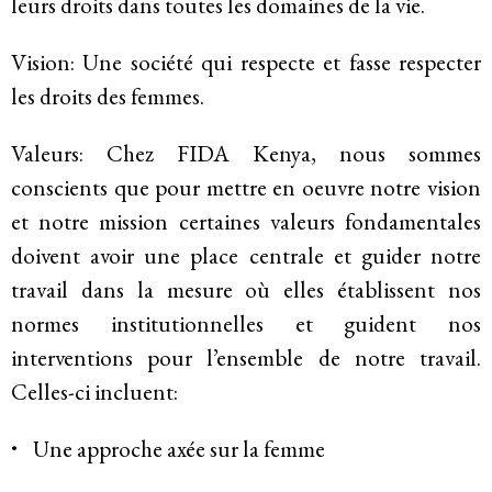
leurs droits dans toutes les domaines de la vie.
Historique
Vision: Une société qui respecte et fasse respecter
Modèle de travail
les droits des femmes.
Conseil d’administration et secrétariat
Valeurs: Chez FIDA Kenya, nous sommes
Analyse commune
conscients que pour mettre en oeuvre notre vision
et notre mission certaines valeurs fondamentales
Rapports annuels
doivent avoir une place centrale et guider notre
travail dans la mesure où elles établissent nos
Emplois
normes institutionnelles et guident nos
Donateurs
interventions pour l’ensemble de notre travail.
Celles-ci incluent:
Contact
Une approche axée sur la femme