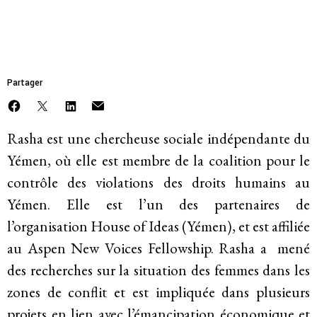
Mettre fin à l’emprise et à l’impunité des
MEMBRE
Jarhum, Rasha
entreprises
Faire face à la violence et à la répression
Partager
L’avenir post-pandémique
Rasha est une chercheuse sociale indépendante du
Faire face à la dépossession
Yémen, où elle est membre de la coalition pour le
contrôle des violations des droits humains au
Justice climatique et environnementale
Yémen. Elle est l’un des partenaires de
l’organisation House of Ideas (Yémen), et est affiliée
au Aspen New Voices Fellowship. Rasha a mené
A propos de
des recherches sur la situation des femmes dans les
zones de conflit et est impliquée dans plusieurs
Mission
projets en lien avec l’émancipation économique et