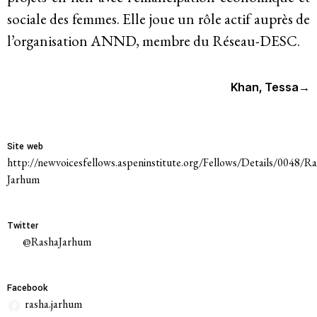
Historique
sociale des femmes. Elle joue un rôle actif auprès de
l’organisation ANND, membre du Réseau-DESC.
Modèle de travail
Conseil d’administration et secrétariat
Khan, Tessa
→
Analyse commune
Site web
Rapports annuels
http://newvoicesfellows.aspeninstitute.org/Fellows/Details/0048/Ra
Jarhum
Emplois
Donateurs
Twitter
@RashaJarhum
Contact
Facebook
rasha.jarhum