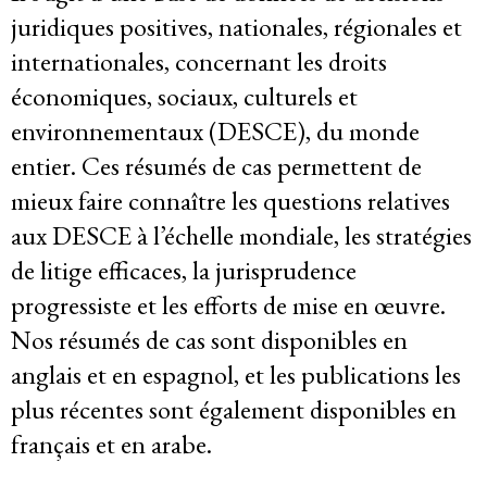
Membres
juridiques positives, nationales, régionales et
internationales, concernant les droits
Groupes de travail
économiques, sociaux, culturels et
environnementaux (DESCE), du monde
Responsabilité des entreprises
entier. Ces résumés de cas permettent de
mieux faire connaître les questions relatives
Femmes et DESC
aux DESCE à l’échelle mondiale, les stratégies
Litiges stratégique
de litige efficaces, la jurisprudence
progressiste et les efforts de mise en œuvre.
Politique économique
Nos résumés de cas sont disponibles en
Mouvements sociaux
anglais et en espagnol, et les publications les
plus récentes sont également disponibles en
Hub de recherche communautaire
français et en arabe.
Environnement et DESC