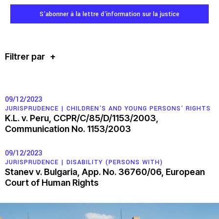
S'abonner à la lettre d'information sur la justice
Participer
Bulletins d’information
Filtrer par
+
Devenir membre
09/12/2023
Faire un don
JURISPRUDENCE |
CHILDREN'S AND YOUNG PERSONS’ RIGHTS
K.L. v. Peru, CCPR/C/85/D/1153/2003,
Agir
Communication No. 1153/2003
09/12/2023
JURISPRUDENCE |
DISABILITY (PERSONS WITH)
Stanev v. Bulgaria, App. No. 36760/06, European
Salle de Presse
Court of Human Rights
Série de bandes dessinées sur l’emprise des entreprises
Contact