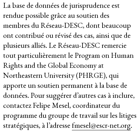
La base de données de jurisprudence est
Système de solidarité
rendue possible grâce au soutien des
membres du Réseau-DESC, dont beaucoup
ont contribué ou révisé des cas, ainsi que de
Ressources
plusieurs alliés. Le Réseau-DESC remercie
tout particulièrement le Program on Human
Qu’est-ce que les DESC ?
Rights and the Global Economy at
Northeastern University (PHRGE), qui
Base de données de jurisprudence
apporte un soutien permanent à la base de
Série de bandes dessinées sur l’emprise
données. Pour suggérer d’autres cas à inclure,
contactez Felipe Mesel, coordinateur du
des entreprises
programme du groupe de travail sur les litiges
stratégiques, à l’adresse
fmesel@escr-net.org
.
Dernières nouvelles