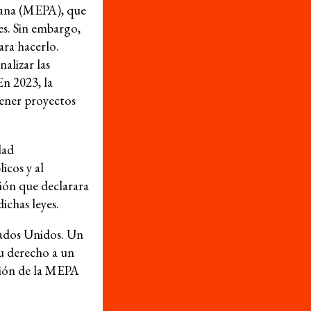
INVOLÚCRATE
tana (MEPA), que
 datos de
Boletines de
es. Sin embargo,
udencia
noticias
ara hacerlo.
alizar las
e cómics
Hazte miembro/a
En 2023, la
aptura
tener proyectos
Dona
tiva
dad
Actúa
icos y al
ión que declarara
ichas leyes.
stados Unidos. Un
Recursos
u derecho a un
ción de la MEPA
¿Qué son los derechos económicos, sociales y
culturales?