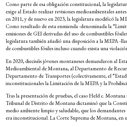
Lucha contra el de
Como parte de esa obligación constitucional, la legisla
exige al Estado realizar revisiones medioambientales antes
en 2011, y de nuevo en 2023, la legislatura modificó la M
Justicia climática y
Como resultado de esta enmienda -denominada la “Limita
emisiones de GEI derivadas del uso de combustibles fósiles,
legislatura también añadió una disposición a la MEPA -lla
de combustibles fósiles incluso cuando exista una violaci
En 2020, dieciséis jóvenes montaneses demandaron al Es
Medioambiental de Montana, al Departamento de Recursos 
Departamento de Transportes (colectivamente, el “Estad
inconstitucionales la Limitación de la MEPA y la Prohibició
Tras la presentación de pruebas, el caso Held c. Montana s
Temas
Tribunal de Distrito de Montana dictaminó que la Consti
medio ambiente limpio y saludable, que los demandantes t
Acceso a la justicia
era inconstitucional. La Corte Suprema de Montana, en un
Justicia climática y ambiental