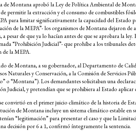
spojo
tura de Montana aprobó la Ley de Política Ambiental de Mon
Base de
 de permitir la extracción y el consumo de combustibles fósil
jurispr
EPA para limitar significativamente la capacidad del Estado p
 ambiental
ción de la MEPA”- los organismos de Montana dejaron de an
Serie d
 a pesar de que ya lo hacían antes de que se aprobara la ley. 
sobre c
mada “Prohibición Judicial”- que prohíbe a los tribunales de
ón de la MEPA.
corpora
tado de Montana, a su gobernador, al Departamento de Cali
Naturales y Conservación, a la Comisión de Servicios Públ
o” o “Montana”). Los demandantes solicitaban una declarac
n Judicial, y pretendían que se prohibiera al Estado aplicar d
e convirtió en el primer juicio climático de la historia de E
Grupos de trabajo
tución de Montana incluye un sistema climático estable en s
enían “legitimación” para presentar el caso y que la Limita
Rendición de cuentas corporativa
a decisión por 6 a 1, confirmó íntegramente la sentencia.
Política económica