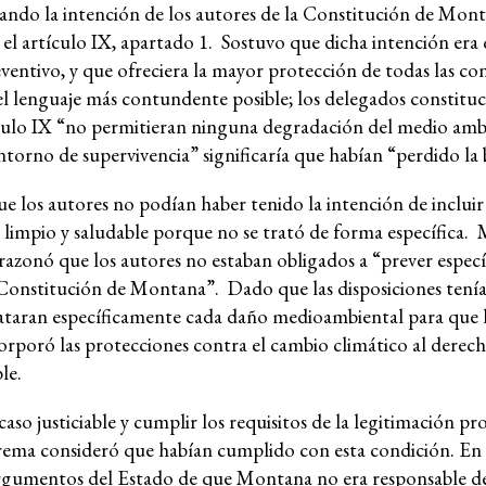
ndo la intención de los autores de la Constitución de Mont
iva y la impunidad
Medio ambiente y DESC
en el artículo IX, apartado 1. Sostuvo que dicha intención era
Hub de investigación comunitaria
entivo, y que ofreciera la mayor protección de todas las co
l lenguaje más contundente posible; los delegados constituc
Movimientos sociales
ículo IX “no permitieran ninguna degradación del medio amb
as comunidades
Litigio estratégico
torno de supervivencia” significaría que habían “perdido la b
Sistema de solidaridad
 los autores no podían haber tenido la intención de incluir
o
Mujeres y DESC
 limpio y saludable porque no se trató de forma específica.
epresión
, razonó que los autores no estaban obligados a “prever espe
a Constitución de Montana”. Dado que las disposiciones tení
 trataran específicamente cada daño medioambiental para que 
rporó las protecciones contra el cambio climático al derech
le.
Red-DESC – Red 
 justiciable y cumplir los requisitos de la legitimación pro
Suprema consideró que habían cumplido con esta condición. En
argumentos del Estado de que Montana no era responsable de