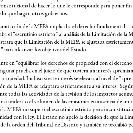
onstitucional de hacer lo que le corresponde para poner fin 
 lo que hagan otros gobiernos.
Limitación de la MEPA implicaba el derecho fundamental a 
ba el “escrutinio estricto” al análisis de la Limitación de l
strara que la Limitación de la MEPA se ajustaba estrictament
” para alcanzar los objetivos del Estado.
nte en “equilibrar los derechos de propiedad con el derecho 
nguna prueba en el juicio de que tuviera un interés apremia
propiedad. Incluso si este interés se elevara al nivel de “apr
n de la MEPA se adaptara estrictamente a su interés. Según
e todas las actividades de la revisión de los impactos acumu
 naturaleza o el volumen de las emisiones en ausencia de un r
e la MEPA no superó el escrutinio estricto y era inconstitucio
d con la ley. El Estado no apeló la decisión de que la Limi
te de la orden del Tribunal de Distrito y también se prohibi