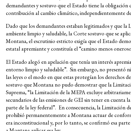
demandantes y sostuvo que el Estado tiene la obligación c
contribución al cambio climático, independientemente de
Dado que los demandantes estaban legitimados y que la 
ambiente limpio y saludable, la Corte sostuvo que se aplica
Montana, el escrutinio estricto exigía que el Estado demo
estatal apremiante y constituía el “camino menos oneroso
El Estado alegó en apelación que tenía un interés apremia
entorno limpio y saludable”. Sin embargo, no presentó ni
las leyes o el modo en que estas protegían los derechos de 
sostuvo que Montana no pudo demostrar que la Limitació
Suprema, “la Limitación de la MEPA excluye arbitrariament
secundarios de las emisiones de GEI sin tener en cuenta la
parte de la ley federal”. En consecuencia, la Limitación d
prohibió permanentemente a Montana actuar de conformida
era inconstitucional y, por lo tanto, se confirmó esa par
a Montana aplicar esa ley.