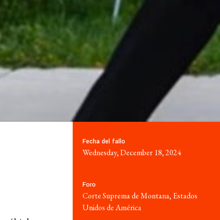
MEMBRESÍA
A RED
GRUPOS DE TRABAJO
a
Rendición de
cuentas corporativa
de trabajo
Mujeres y DESC
Fecha del fallo
o y
Wednesday, December 18, 2024
riado
Litigio estratégico
s compartido
Política económica
Foro
Corte Suprema de Montana, Estados
Unidos de América
s anuales
Movimientos