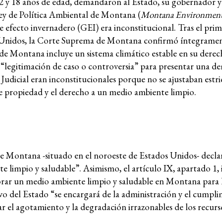
 2 y 18 años de edad, demandaron al Estado, su gobernador y
ey de Política Ambiental de Montana (
Montana Environmenta
Trabaja
e efecto invernadero (GEI) era inconstitucional. Tras el prim
DESC
ra corporativa
ados Unidos, la Corte Suprema de Montana confirmó íntegrame
n de Montana incluye un sistema climático estable en su dere
Donant
 “legitimación de caso o controversia” para presentar una 
n Judicial eran inconstitucionales porque no se ajustaban estr
Contac
e propiedad y el derecho a un medio ambiente limpio.
encia y la
RECURSOS
¿Qué so
 de Montana -situado en el noroeste de Estados Unidos- decla
derech
e limpio y saludable”. Asimismo, el artículo IX, apartado 1,
económ
emia
rar un medio ambiente limpio y saludable en Montana para 
sociale
tivo del Estado “se encargará de la administración y el cumpl
r el agotamiento y la degradación irrazonables de los recurs
cultura