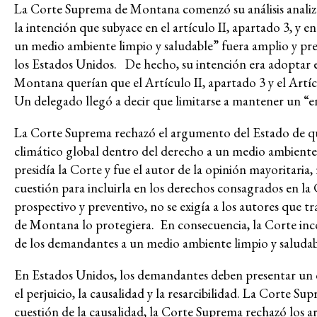
La Corte Suprema de Montana comenzó su análisis analiza
Acabar con la captura corporat
la intención que subyace en el artículo II, apartado 3, y 
Lucha contra el despojo
un medio ambiente limpio y saludable” fuera amplio y prev
los Estados Unidos. De hecho, su intención era adoptar e
Futuros post-pandemia
Montana querían que el Artículo II, apartado 3 y el Art
Priorizar el conocimiento de l
Un delegado llegó a decir que limitarse a mantener un “en
Justicia económica
La Corte Suprema rechazó el argumento del Estado de que
Feminismos y justicia de géner
climático global dentro del derecho a un medio ambiente
Lucha contra la violencia y la r
presidía la Corte y fue el autor de la opinión mayoritaria
cuestión para incluirla en los derechos consagrados en l
prospectivo y preventivo, no se exigía a los autores que
de Montana lo protegiera. En consecuencia, la Corte inco
de los demandantes a un medio ambiente limpio y saludab
En Estados Unidos, los demandantes deben presentar un caso
el perjuicio, la causalidad y la resarcibilidad. La Corte 
cuestión de la causalidad, la Corte Suprema rechazó los 