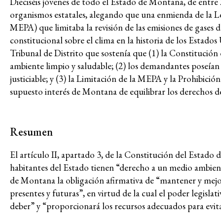
Justicia económica
Dieciséis jóvenes de todo el Estado de Montana, de entre
organismos estatales, alegando que una enmienda de la L
MEPA) que limitaba la revisión de las emisiones de gases d
Acabar con la captu
constitucional sobre el clima en la historia de los Est
Tribunal de Distrito que sostenía que (1) la Constitució
ambiente limpio y saludable; (2) los demandantes poseían
y la impunidad
justiciable; y (3) la Limitación de la MEPA y la Prohibició
supuesto interés de Montana de equilibrar los derechos d
Lucha contra la viol
Resumen
represión
El artículo II, apartado 3, de la Constitución del Estado
habitantes del Estado tienen “derecho a un medio ambient
Futuros post-pand
de Montana la obligación afirmativa de “mantener y mejo
presentes y futuras”, en virtud de la cual el poder legisla
deber” y “proporcionará los recursos adecuados para evita