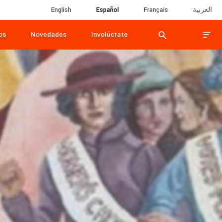
English
English
Español
Español
Français
Français
العربية
العربية
os
Novedades
Involúcrate