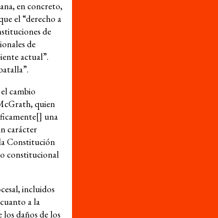
ana, en concreto,
Base de datos de jurisprudencia
 que el “derecho a
Serie de cómics sobre captura corporativa
nstituciones de
Involúcrate
ionales de
iente actual”.
Actúa
atalla”.
Boletines de noticias
 el cambio
Dona
 McGrath, quien
Sala de Prensa
cíficamente[] una
an carácter
Membresía
la Constitución
o constitucional
Internacional para los Derechos Económicos, Sociales y Culturales
cesal, incluidos
 cuanto a la
 los daños de los