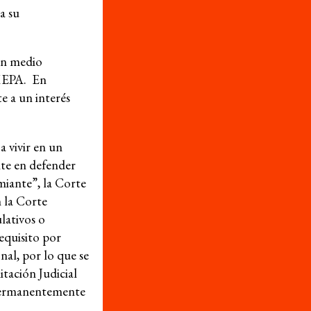
a su
© 2026
Política de privacidad
un medio
a MEPA. En
e a un interés
a vivir en un
nte en defender
emiante”, la Corte
 la Corte
lativos o
equisito por
nal, por lo que se
tación Judicial
ó permanentemente