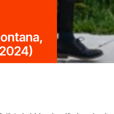
ACERCA DE L
Montana,
Misión
 2024)
Histori
iento de las
Modelo 
Consej
Secreta
ia de género
Análisi
Informe