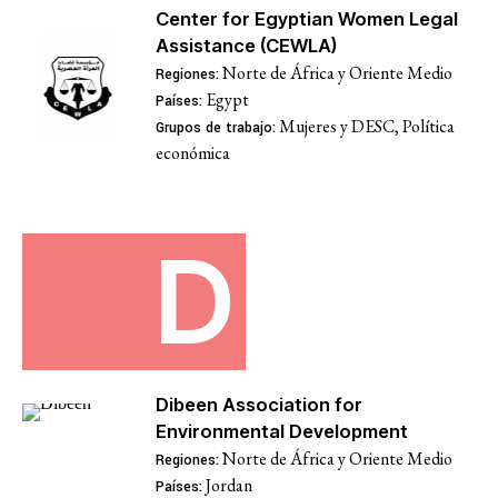
Priorizar el conocim
Center for Egyptian Women Legal
comunidades
Assistance (CEWLA)
Norte de África y Oriente Medio
Regiones:
Egypt
Países:
Mujeres y DESC, Política
Grupos de trabajo:
Feminismos y justic
económica
Justicia económica
D
Acabar con la captu
y la impunidad
Dibeen Association for
Environmental Development
Norte de África y Oriente Medio
Regiones:
Jordan
Países: