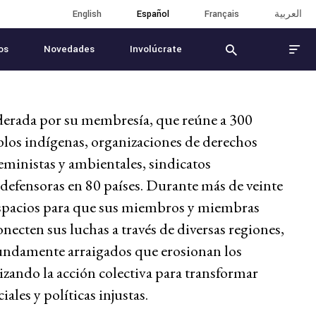
English
English
Español
Español
Français
Français
العربية
العربية
os
Novedades
Involúcrate
derada por su membresía, que reúne a 300
los indígenas, organizaciones de derechos
ministas y ambientales, sindicatos
defensoras en 80 países. Durante más de veinte
 espacios para que sus miembros y miembras
necten sus luchas a través de diversas regiones,
undamente arraigados que erosionan los
ando la acción colectiva para transformar
ales y políticas injustas.