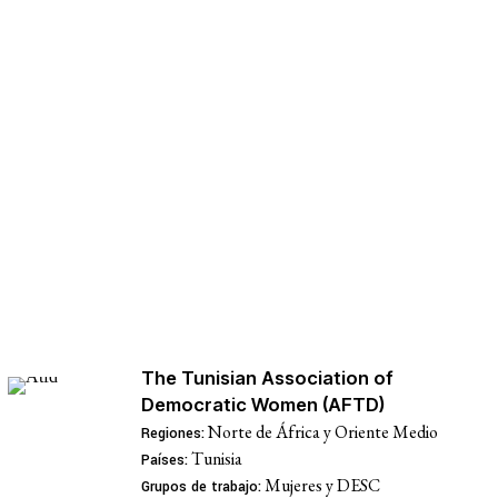
Membresía
Internacional para los Derechos Económicos, Sociales y Culturales
© 2026
Política de privacidad
The Tunisian Association of
Democratic Women (AFTD)
Norte de África y Oriente Medio
Regiones:
Tunisia
Países:
Mujeres y DESC
Grupos de trabajo: