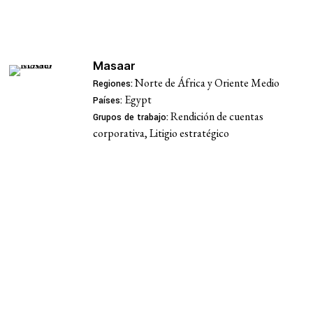
Grupos de trabajo
Masaar
Norte de África y Oriente Medio
Regiones:
Rendición de cuentas corporativa
Egypt
Países:
Rendición de cuentas
Grupos de trabajo:
Política económica
corporativa, Litigio estratégico
iva y la impunidad
Medio ambiente y DESC
Hub de investigación comunitaria
Movimientos sociales
as comunidades
Litigio estratégico
Sistema de solidaridad
o
Mujeres y DESC
epresión