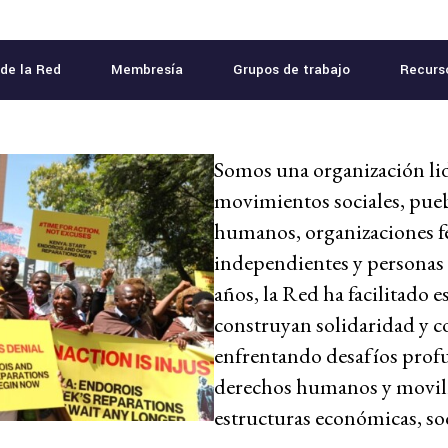
de la Red
Membresía
Grupos de trabajo
Recurs
Somos una organización li
movimientos sociales, pueb
humanos, organizaciones fe
independientes y personas 
años, la Red ha facilitado
construyan solidaridad y co
enfrentando desafíos prof
derechos humanos y moviliz
estructuras económicas, soci