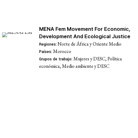
Recursos
MENA Fem Movement For Economic,
Development And Ecological Justice
¿Qué son los derechos económicos, sociales y
Norte de África y Oriente Medio
Regiones:
culturales?
Morocco
Países:
Mujeres y DESC, Política
Grupos de trabajo:
Base de datos de jurisprudencia
económica, Medio ambiente y DESC
Serie de cómics sobre captura corporativa
Involúcrate
Actúa
Boletines de noticias
Dona
Sala de Prensa