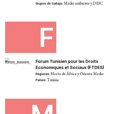
Lucha contra la viol
Medio ambiente y DESC
Grupos de trabajo:
represión
F
Futuros post-pand
Lucha contra el de
Forum Tunisien pour les Droits
Economiques et Sociaux (FTDES)
Norte de África y Oriente Medio
Regiones:
Justicia climática y
Tunisia
Países: