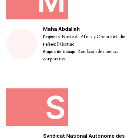
M
Temas
Maha Abdallah
Norte de África y Oriente Medio
Regiones:
Acceso a la justicia
Palestine
Países:
Rendición de cuentas
Grupos de trabajo:
Justicia climática y ambiental
corporativa
Acabar con la captura corporat
Lucha contra el despojo
Futuros post-pandemia
S
Priorizar el conocimiento de l
Justicia económica
Feminismos y justicia de géner
Lucha contra la violencia y la r
Syndicat National Autonome des