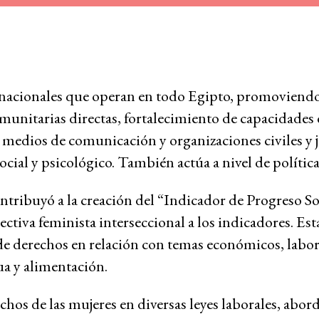
encia y la
RECURSOS
¿Qué so
derech
nacionales que operan en todo Egipto, promoviendo
económ
munitarias directas, fortalecimiento de capacidades 
sociale
emia
, medios de comunicación y organizaciones civiles y j
cultura
cial y psicológico. También actúa a nivel de política
Base de
spojo
tribuyó a la creación del “Indicador de Progreso So
jurispr
va feminista interseccional a los indicadores. Esta
de derechos en relación con temas económicos, labor
Serie d
 ambiental
ua y alimentación.
sobre c
corpora
os de las mujeres en diversas leyes laborales, abo