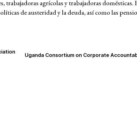
s, trabajadoras agrícolas y trabajadoras domésticas. 
olíticas de austeridad y la deuda, así como las pensi
Grupos de trabajo
iation
Uganda Consortium on Corporate Accountabi
Rendición de cuentas corporativa
Política económica
iva y la impunidad
Medio ambiente y DESC
Hub de investigación comunitaria
Movimientos sociales
as comunidades
Litigio estratégico
Sistema de solidaridad
o
Mujeres y DESC