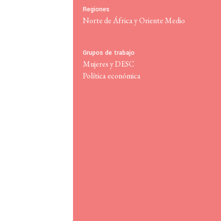
Regiones
Sala de Prensa
Norte de África y Oriente Medio
Membresía
Grupos de trabajo
Mujeres y DESC
Política económica
Internacional para los Derechos Económicos, Sociales y Culturales
© 2026
Política de privacidad