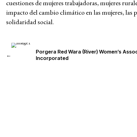
cuestiones de mujeres trabajadoras, mujeres rurale
impacto del cambio climático en las mujeres, las p
solidaridad social.
Temas
Porgera Red Wara (River) Women’s Assoc
←
Incorporated
Acceso a la justicia
Justicia climática y ambiental
Acabar con la captura corporat
Lucha contra el despojo
Futuros post-pandemia
Priorizar el conocimiento de l
Justicia económica
Feminismos y justicia de géner