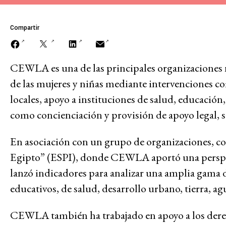
Lucha contra la viol
Compartir
represión
CEWLA es una de las principales organizaciones 
de las mujeres y niñas mediante intervenciones co
Futuros post-pand
locales, apoyo a instituciones de salud, educación
como concienciación y provisión de apoyo legal, so
Lucha contra el de
En asociación con un grupo de organizaciones, con
Egipto” (ESPI), donde CEWLA aportó una perspecti
lanzó indicadores para analizar una amplia gama 
Justicia climática y
educativos, de salud, desarrollo urbano, tierra, ag
CEWLA también ha trabajado en apoyo a los derech