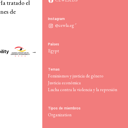
Ha tratado el
Actúa
ones de
Instagram
@cewla.eg
Recursos
Países
Egypt
lity
→
¿Qué son los derechos económicos, sociales y
culturales?
Temas
Base de datos de jurisprudencia
Feminismos y justicia de género
Justicia económica
Serie de cómics sobre captura corporativa
Lucha contra la violencia y la represión
Involúcrate
Tipos de miembros
Actúa
Organization
Boletines de noticias
Dona