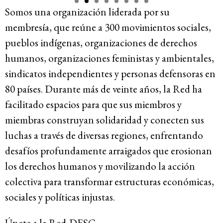
Somos una organización liderada por su
Recursos
membresía, que reúne a 300 movimientos sociales,
pueblos indígenas, organizaciones de derechos
Novedades
humanos, organizaciones feministas y ambientales,
sindicatos independientes y personas defensoras en
Involúcrate
80 países. Durante más de veinte años, la Red ha
facilitado espacios para que sus miembros y
miembras construyan solidaridad y conecten sus
Sala de Prensa
luchas a través de diversas regiones, enfrentando
Serie de cómics sobre captura corporativa
desafíos profundamente arraigados que erosionan
Contacto
los derechos humanos y movilizando la acción
colectiva para transformar estructuras económicas,
Política de privacidad
sociales y políticas injustas.
© 2026
Únete a la Red-DESC