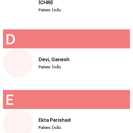
(CHRI)
India
Países:
D
Devi, Ganesh
India
Países:
E
Ekta Parishad
India
Países: