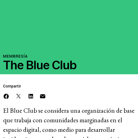
Recursos
Novedades
Involúcrate
MEMBRESÍA
The Blue Club
Sala de Prensa
Compartir
Serie de cómics sobre captura corporativa
Contacto
El Blue Club se considera una organización de base
Política de privacidad
que trabaja con comunidades marginadas en el
© 2026
espacio digital, como medio para desarrollar