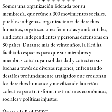
Somos una organización liderada por su
Recursos
membresía, que reúne a 300 movimientos sociales,
pueblos indígenas, organizaciones de derechos
Novedades
humanos, organizaciones feministas y ambientales,
sindicatos independientes y personas defensoras en
Involúcrate
80 países. Durante más de veinte años, la Red ha
facilitado espacios para que sus miembros y
miembras construyan solidaridad y conecten sus
Sala de Prensa
luchas a través de diversas regiones, enfrentando
Serie de cómics sobre captura corporativa
desafíos profundamente arraigados que erosionan
Contacto
los derechos humanos y movilizando la acción
colectiva para transformar estructuras económicas,
Política de privacidad
sociales y políticas injustas.
© 2026
Únete a la Red-DESC