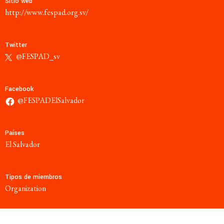
Sitio web
http://www.fespad.org.sv/
Twitter
@FESPAD_sv
Facebook
@FESPADElSalvador
Países
El Salvador
Tipos de miembros
Organization