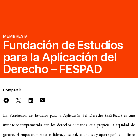
Recursos
Novedades
MEMBRESÍA
Fundación de Estudios
para la Aplicación del
Involúcrate
Derecho – FESPAD
Sala de Prensa
Serie de cómics sobre captura corporativa
Compartir
Contacto
Política de privacidad
La Fundación de Estudios para la Aplicación del Derecho (FESPAD) es una
institucióncomprometida con los derechos humanos, que propicia la equidad de
© 2026
género, el empoderamiento, el liderazgo social, el análisis y aporte jurídico político