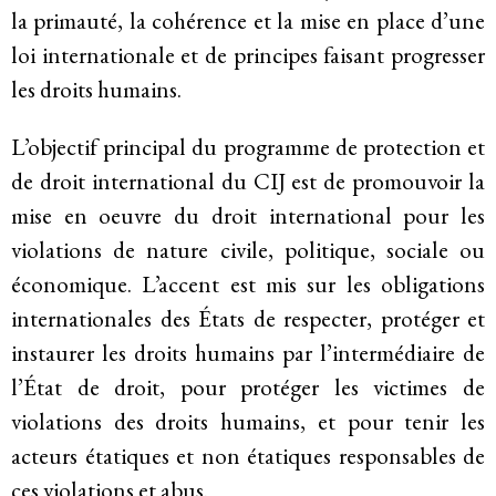
Historique
la primauté, la cohérence et la mise en place d’une
loi internationale et de principes faisant progresser
Modèle de travail
les droits humains.
Conseil d’administration et secrétariat
L’objectif principal du programme de protection et
de droit international du CIJ est de promouvoir la
Analyse commune
mise en oeuvre du droit international pour les
Rapports annuels
violations de nature civile, politique, sociale ou
économique. L’accent est mis sur les obligations
Emplois
internationales des États de respecter, protéger et
Donateurs
instaurer les droits humains par l’intermédiaire de
l’État de droit, pour protéger les victimes de
Contact
violations des droits humains, et pour tenir les
acteurs étatiques et non étatiques responsables de
ces violations et abus.