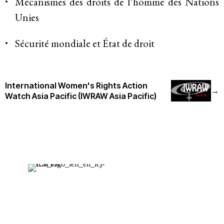
Mécanismes des droits de l’homme des Nations
Unies
Système de solidarité
Sécurité mondiale et État de droit
Ressources
International Women's Rights Action
→
Qu’est-ce que les DESC ?
Watch Asia Pacific (IWRAW Asia Pacific)
Base de données de jurisprudence
Série de bandes dessinées sur l’emprise
des entreprises
Dernières nouvelles