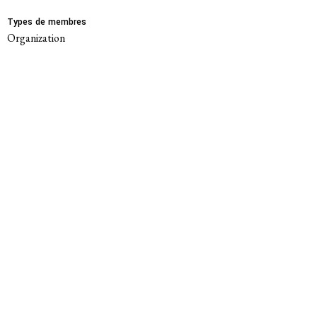
Types de membres
Politique de confidentialité
Organization
© 2026