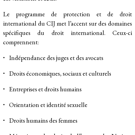
Membres
Le programme de protection et de droit
international du CIJ met l’accent sur des domaines
Groupes de travail
spécifiques du droit international. Ceux-ci
Responsabilité des entreprises
comprennent:
Femmes et DESC
Indépendance des juges et des avocats
Litiges stratégique
Droits économiques, sociaux et culturels
Politique économique
Entreprises et droits humains
Mouvements sociaux
Orientation et identité sexuelle
Hub de recherche communautaire
Droits humains des femmes
Environnement et DESC