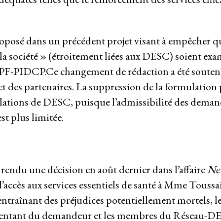
oposé dans un précédent projet visant à empêcher qu
la société » (étroitement liées aux DESC) soient exa
 PF-PIDCP.Ce changement de rédaction a été soutenu
Groupes de travail
des partenaires. La suppression de la formulation
 violations de DESC, puisque l’admissibilité des dema
Responsabilité des entreprises
st plus limitée.
nementale
Politique économique
mpunité des entreprises
Environnement et DESC
Hub de recherche communautaire
endu une décision en août dernier dans l’affaire
Nel
Mouvements sociaux
t l’accès aux services essentiels de santé à Mme Toussa
re
Litiges stratégique
 entraînant des préjudices potentiellement mortels, 
Système de solidarité
présentant du demandeur et les membres du Réseau-D