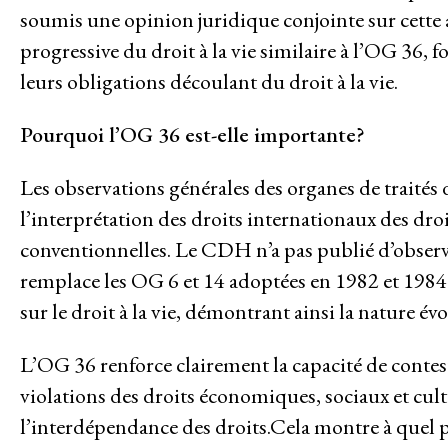
Féminismes et justice de genre
soumis une opinion juridique conjointe sur cette 
Faire face à la violence et à la
progressive du droit à la vie similaire à l’OG 36, 
leurs obligations découlant du droit à la vie.
Pourquoi l’OG 36 est-elle importante?
Les observations générales des organes de traités
l’interprétation des droits internationaux des dro
conventionnelles. Le CDH n’a pas publié d’observat
remplace les OG 6 et 14 adoptées en 1982 et 1984
sur le droit à la vie, démontrant ainsi la nature évo
L’OG 36 renforce clairement la capacité de conteste
violations des droits économiques, sociaux et cultur
l’interdépendance des droits.Cela montre à quel poi