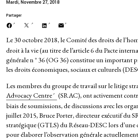
Mardi, Novembre 27, 2018
A PROPOS DE
Mission
Partager
Historique
Le 30 octobre 2018, le Comité des droits de l’h
Modèle de travail
droit à la vie (au titre de l’article 6 du Pacte inter
générale n ° 36 (OG 36) constitue un important pro
Conseil d’administration et secréta
les droits économiques, sociaux et culturels (DES
Analyse commune
Les membres du groupe de travail sur le litige 
Rapports annuels
Advocacy Centre
(SRAC), ont activement contri
biais de soumissions, de discussions avec les organ
Emplois
juillet 2015, Bruce Porter, directeur exécutif du 
stratégique (GTLS) du Réseau-DESC lors d’une di
Donateurs
pour élaborer l’observation générale actuellem