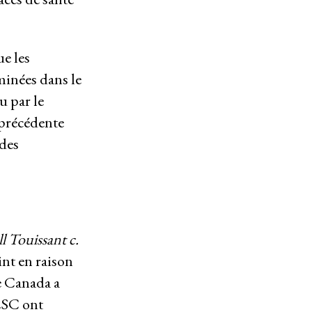
e les
minées dans le
 par le
Ressources
 précédente
ndes
Qu’est-ce que les DESC ?
Base de données de jurisprudence
Série de bandes dessinées sur l’emprise des
entreprises
l Touissant c.
Participer
int en raison
Agir
le Canada a
Bulletins d’information
ESC ont