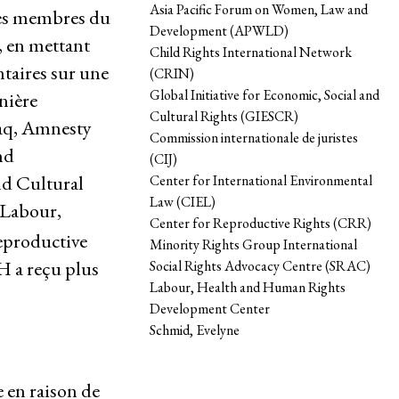
Asia Pacific Forum on Women, Law and
 les membres du
Development (APWLD)
, en mettant
Child Rights International Network
ntaires sur une
(CRIN)
Global Initiative for Economic, Social and
nière
Cultural Rights (GIESCR)
aq
,
Amnesty
Commission internationale de juristes
nd
(CIJ)
nd Cultural
Center for International Environmental
Law (CIEL)
Labour,
Center for Reproductive Rights (CRR)
eproductive
Minority Rights Group International
DH a reçu plus
Social Rights Advocacy Centre (SRAC)
Labour, Health and Human Rights
Development Center
Schmid, Evelyne
e en raison de