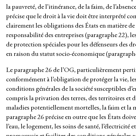
la pauvreté, de l’itinérance, de la faim, de l’absen
Système de solidarité
précise que le droit à la vie doit être interprété 
clairement les obligations des États en matière de 
RESSOURCES
Qu’est-ce que les DESC ?
responsabilité des entreprises (paragraphe 22), les
de protection spéciales pour les défenseurs des 
Base de données de jurisprudence
en raison du statut socio-économique (paragraphe 
Série de bandes dessinées sur l’em
Le paragraphe 26 de l’OG, particulièrement pertin
conformément à l’obligation de protéger la vie, le
DERNIÈRES NOUVELLES
conditions générales de la société susceptibles d’
PARTICIPER
compris la privation des terres, des territoires et
Bulletins d’information
maladies potentiellement mortelles, la faim et la m
Devenir membre
paragraphe 26 précise en outre que les États doiven
l’eau, le logement, les soins de santé, l’électricit
Faire un don
promouvoir et faciliter des conditions générales a