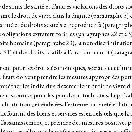
ce de soins de santé et d’autres violations des droits 
comme le droit de vivre dans la dignité (paragraphe 3) 
santé et de droits sexuels et reproductifs (paragraphe
 obligations extraterritoriales (paragraphes 22 et 63
droits humains (paragraphe 23), la non-discriminat
61) et des droits relatifs à l’environnement (paragr
prise des entreprises
ent pour les droits économiques, sociaux et culturel
s États doivent prendre les mesures appropriées pour 
empêcher les individus d’exercer leur droit de vivre 
 des ressources pour les peuples autochtones, la préva
alnutrition généralisées, l’extrême pauvreté et l’iti
t fournir des biens et services essentiels tels que la
é et l’assainissement, et prendre des mesures positives 
déquates telles que le renforcement des services effic