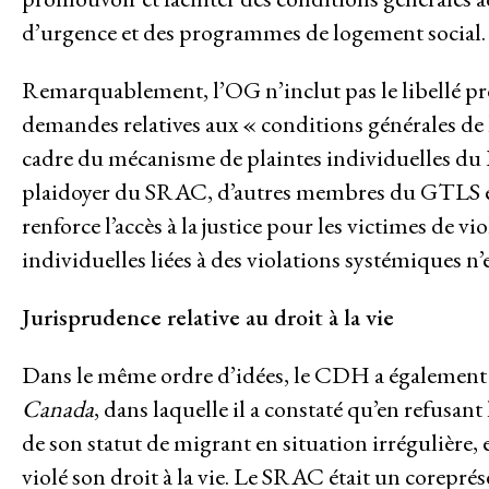
d’urgence et des programmes de logement social.
Agir
Remarquablement, l’OG n’inclut pas le libellé pr
demandes relatives aux « conditions générales de 
cadre du mécanisme de plaintes individuelles du
Enjeux
plaidoyer du SRAC, d’autres membres du GTLS et 
renforce l’accès à la justice pour les victimes de
Accès à la justice
individuelles liées à des violations systémiques n’e
Justice climatique et environ
Mettre fin à l’emprise et à l’i
Jurisprudence relative au droit à la vie
Faire face à la dépossession
Dans le même ordre d’idées, le CDH a également r
L’avenir post-pandémique
Canada
, dans laquelle il a constaté qu’en refusan
Centrer le savoir communautai
de son statut de migrant en situation irrégulière,
Justice économique
violé son droit à la vie. Le SRAC était un core