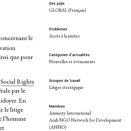
Des pays
GLOBAL (Français)
Problèmes
Accès à la justice
concernant le
rvation
Catégories d'actualités
ainsi que pour
Nouvelles et événements
e
Social Rights
Groupes de travail
Litiges stratégique
ale par le
aidoyer. En
Membres
 le litige
Amnesty International
de l’homme
Arab NGO Network for Development
et
(ANND)