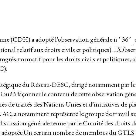
omme (CDH) a adopté l’
observation générale n ° 36
national relatif aux droits civils et politiques). L’Obse
grès normatif pour les droits civils et politiques, 
riat
C).
stratégique du Réseau-DESC, dirigé notamment par l
bué à façonner le contenu de cette observation génér
es de traités des Nations Unies et d’initiatives de pl
SRAC, a notamment représenté le groupe de travail sur
scussion générale tenue par le Comité des droits 
ent adoptée.Un certain nombre de membres du GTLS 