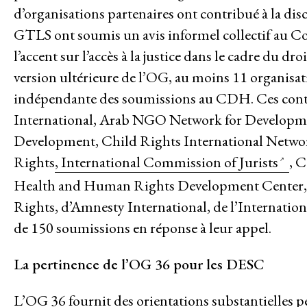
Contact
d’organisations partenaires ont contribué à la d
GTLS ont soumis un avis informel collectif au Con
MEMBRES
l’accent sur l’accès à la justice dans le cadre du d
GROUPES DE TRAVAIL
version ultérieure de l’OG, au moins 11 organi
Responsabilité des entreprises
indépendante des soumissions au CDH. Ces cont
Femmes et DESC
International
,
Arab NGO Network for Develop
Development
,
Child Rights International Netw
Litiges stratégique
Rights
, International Commission of Jurists
,
C
Health and Human Rights Development Center
Politique économique
Rights, d’Amnesty International, de l’Internatio
Mouvements sociaux
de 150 soumissions en réponse à leur appel.
Hub de recherche communautaire
La pertinence de l’OG 36 pour les DESC
Environnement et DESC
L’OG 36 fournit des orientations substantielles pe