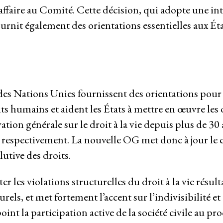
Femmes et DESC
affaire au Comité. Cette décision, qui adopte une in
 répression
fournit également des orientations essentielles aux É
Réseau-DESC – Rés
 des Nations Unies fournissent des orientations pour
its humains et aident les États à mettre en œuvre les
ion générale sur le droit à la vie depuis plus de 30
Politi
 respectivement. La nouvelle OG met donc à jour le 
lutive des droits.
r les violations structurelles du droit à la vie résult
els, et met fortement l’accent sur l’indivisibilité et
nt la participation active de la société civile au pr