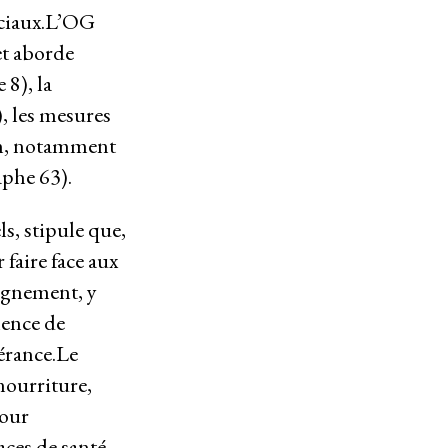
sociaux.L’OG
et aborde
 8), la
), les mesures
ion, notamment
aphe 63).
s, stipule que,
faire face aux
dignement, y
lence de
nérance.Le
 nourriture,
pour
aces de santé