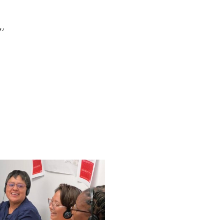
démique
ossession
 et environnementale