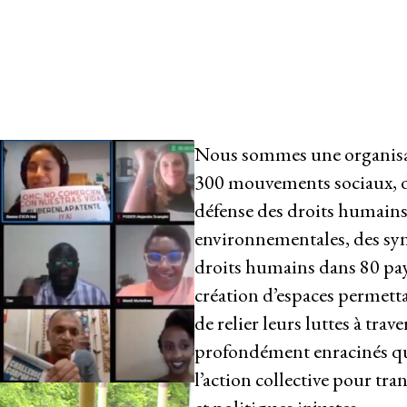
de
Membres
Groupes de travail
Ressources
Nous sommes une organisat
300 mouvements sociaux, d
défense des droits humains,
environnementales, des syn
droits humains dans 80 pays.
création d’espaces permetta
de relier leurs luttes à trave
profondément enracinés qui
l’action collective pour tr