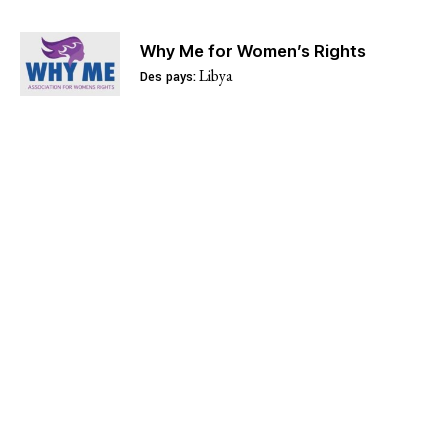
Enjeux
Why Me for Women’s Rights
Libya
Accès à la justice
Des pays:
Justice climatique et environ
Mettre fin à l’emprise et à l’i
Faire face à la dépossession
L’avenir post-pandémique
Centrer le savoir communautai
Justice économique
Féminismes et justice de genre
Faire face à la violence et à la