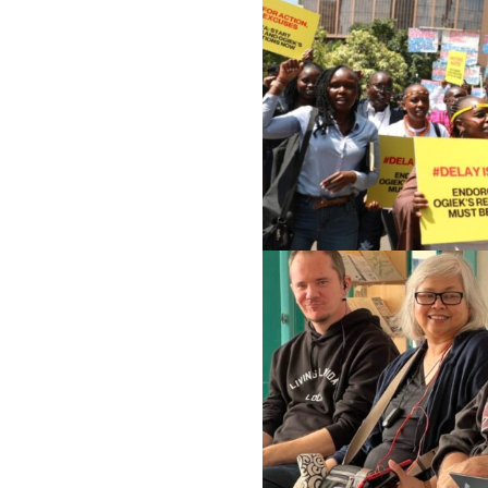
Femmes et DESC
Litiges stratégique
Politique économique
Mouvements sociaux
Hub de recherche communautaire
Environnement et DESC
Système de solidarité
RESSOURCES
Qu’est-ce que les DESC ?