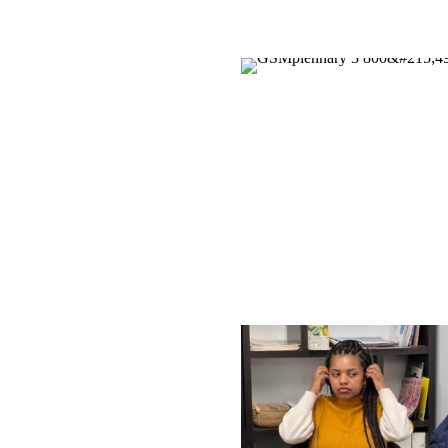
L’avenir post-pan
Faire face à la dép
Justice climatique
A PROPOS DE
Mission
Historique