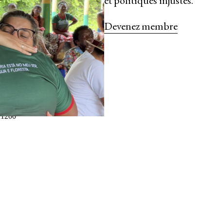
et politiques injustes.
Devenez membre
communautaire
ce de genre
e
se et à l’impunité de
nce et à la répression