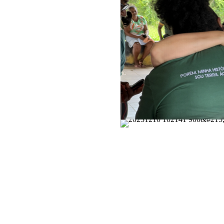
Accès à la justice
Centrer le savoir 
Féminismes et justi
Justice économiqu
Mettre fin à l’empri
Faire face à la viole