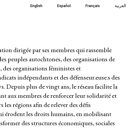
English
English
Español
Español
Français
Français
العربية
العربية
Dernières nouvelles
Participer
ion dirigée par ses membres qui rassemble
es peuples autochtones, des organisations de
 des organisations féministes et
dicats indépendants et des défenseur.euse.s des
 Depuis plus de vingt ans, le réseau facilite la
nt aux membres de renforcer leur solidarité et
rs les régions afin de relever des défis
 érodent les droits humains, en mobilisant
ansformer des structures économiques, sociales