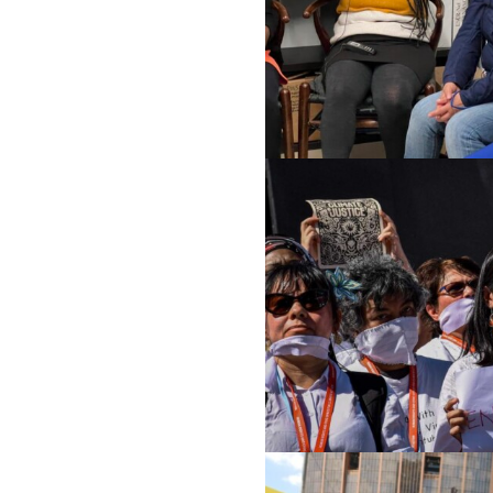
Modèle de travail
Conseil d’administration et secréta
Analyse commune
Rapports annuels
Emplois
Donateurs
Contact
MEMBRES
GROUPES DE TRAVAIL
Responsabilité des entreprises