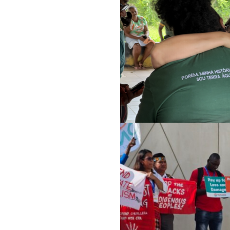
لمجتمعية
الة بين الجنسين
وضع حد للإفلات من ال