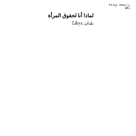
القضايا
لماذا أنا لحقوق المرأة
Libya
الوصول إلى العدالة
بلدان:
المناخ والعدالة البيئية
وقف هيمنة الشركات ووضع حد للإف
التصدي لنزع الملكية
مستقبل ما بعد الجائحة
التركيز على المعرفة المجتمعية
العدالة الاقتصادية
الحركات النسوية والعدالة بين الج
مجابهة العنف والقمع
مساءلة الشركات
السياسة الاقتصادية