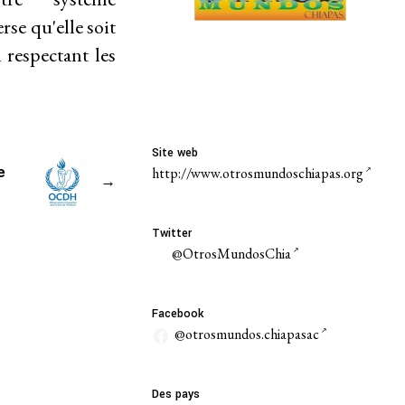
erse
qu'elle
soit
n respectant les
Site web
e
http://www.otrosmundoschiapas.org
→
Twitter
@OtrosMundosChia
Facebook
@otrosmundos.chiapasac
Des pays