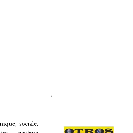
s entreprises
omique
, sociale,
tre système