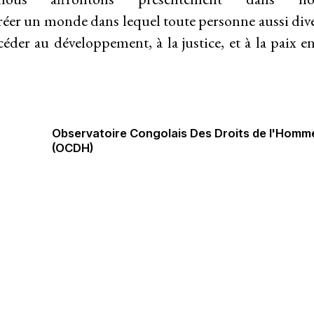
réer un monde dans le
quel toute
personne
aussi div
accéder au développement, à
la justice, et à
la paix e
Observatoire Congolais Des Droits de l'Homm
(OCDH)
riat