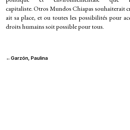
capitaliste.
Otros
Mundos
Chiapas s
ouhaiterait
c
ait sa place, et ou toutes les possibilités pour 
A PROPOS DE
Mission
droits humains soit possible pour tous.
Historique
Modèle de travail
←
Garzón, Paulina
Conseil d’administration et secréta
Analyse commune
Rapports annuels
Emplois
Donateurs