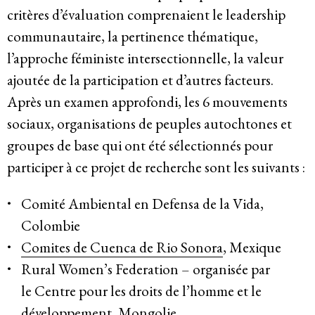
critères d’évaluation comprenaient le leadership
communautaire, la pertinence thématique,
Participer
l’approche féministe intersectionnelle, la valeur
Bulletins d’information
ajoutée de la participation et d’autres facteurs.
Après un examen approfondi, les 6 mouvements
Devenir membre
sociaux, organisations de peuples autochtones et
groupes de base qui ont été sélectionnés pour
Faire un don
participer à ce projet de recherche sont les suivants :
Agir
Comité Ambiental en Defensa de la Vida
,
Colombie
Comites de Cuenca de Rio Sonora
, Mexique
Salle de Presse
Rural Women’s Federation – organisée par
Série de bandes dessinées sur l’emprise des entreprises
le
Centre pour les droits de l’homme et le
Contact
développement
, Mongolie.