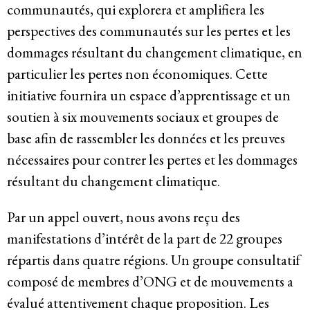
communautés, qui explorera et amplifiera les
Système de solidarité
perspectives des communautés sur les pertes et les
dommages résultant du changement climatique, en
particulier les pertes non économiques. Cette
Ressources
initiative fournira un espace d’apprentissage et un
soutien à six mouvements sociaux et groupes de
Qu’est-ce que les DESC ?
base afin de rassembler les données et les preuves
nécessaires pour contrer les pertes et les dommages
Base de données de jurisprudence
résultant du changement climatique.
Série de bandes dessinées sur l’emprise
Par un appel ouvert, nous avons reçu des
des entreprises
manifestations d’intérêt de la part de 22 groupes
répartis dans quatre régions. Un groupe consultatif
composé de membres d’ONG et de mouvements a
Dernières nouvelles
évalué attentivement chaque proposition. Les