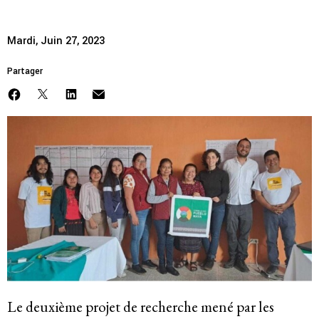
Membres
Mardi, Juin 27, 2023
Groupes de travail
Partager
Responsabilité des entreprises
Femmes et DESC
Litiges stratégique
Politique économique
Mouvements sociaux
Hub de recherche communautaire
Le deuxième projet de recherche mené par les
Environnement et DESC