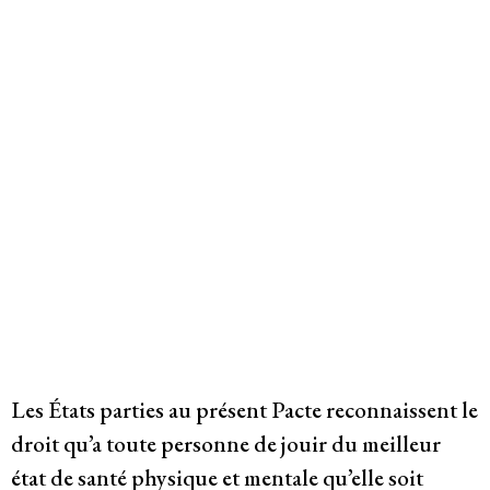
Système de solidarité
Ressources
Qu’est-ce que les DESC ?
Base de données de jurisprudence
QU’EST-CE QUE LES DESC ?
Le droit à la santé
Série de bandes dessinées sur l’emprise
des entreprises
Les États parties au présent Pacte reconnaissent le
droit qu’a toute personne de jouir du meilleur
Dernières nouvelles
état de santé physique et mentale qu’elle soit