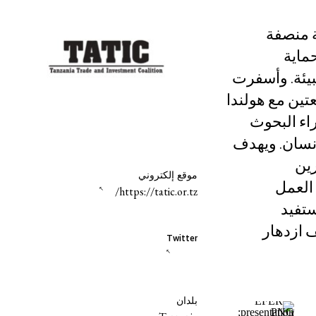
ة منصفة
حماية
بيئة. وأسفرت
تين مع هولندا
وإجراء البحوث
إنسان. ويهدف
رين
موقع إلكتروني
 العمل
https://tatic.or.tz/
ستفيد
ف ازدهار
Twitter
بلدان