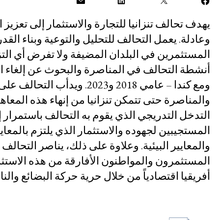
يهدف تحالف تنزانيا للتجارة والاستثمار إلى تعزيز
عن الشبكة
وعادلة. يعمل التحالف للتحليل والتوعية وبناء الق
المهمة
المستثمرين في البلدان المضيفة ولا تفرض أي ال
تاريخ الشبكة
أنشطة التحالف في المناصرة والبحوث عن إلغاء اثنت
ومع كندا – عامي 2018 و2023
نموذج عمل الشبكة
والمناصرة حتى تتمكن تنزانيا من إنهاء هذه المعا
التدخل التدريجي الذي يقوم به التحالف باستمرار إ
مجلس الشبكة والأمانة
المستجيبين لجهوده والاستثمار الذي يلتزم بالمعاي
التحليل المشترك
والمعايير البيئية. وعلاوة على ذلك، يناصر التحال
المستثمرون والمواطنون الأفارقة من هذه الاستثما
التقارير السنوية
أفريقيا اقتصادياً من خلال حرية حركة البضائع والنا
وظائف شاغرة
المانحون