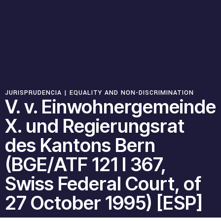
Recursos
Novedades
Involúcrate
JURISPRUDENCIA |
EQUALITY AND NON-DISCRIMINATION
V. v. Einwohnergemeinde
X. und Regierungsrat
Sala de Prensa
des Kantons Bern
Serie de cómics sobre captura corporativa
(BGE/ATF 121 I 367,
Contacto
Swiss Federal Court, of
Política de privacidad
27 October 1995) [ESP]
© 2026