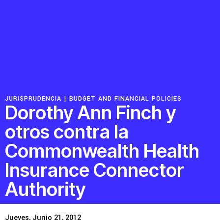
Recursos
Novedades
Involúcrate
JURISPRUDENCIA |
BUDGET AND FINANCIAL POLICIES
Dorothy Ann Finch y
Sala de Prensa
otros contra la
Serie de cómics sobre captura corporativa
Commonwealth Health
Contacto
Insurance Connector
Authority
Política de privacidad
© 2026
Jueves, Junio 21, 2012