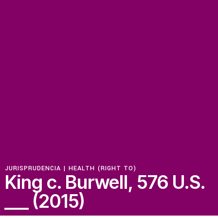
Recursos
Novedades
Involúcrate
Sala de Prensa
Serie de cómics sobre captura corporativa
Contacto
JURISPRUDENCIA |
HEALTH (RIGHT TO)
King c. Burwell, 576 U.S.
Política de privacidad
___ (2015)
© 2026