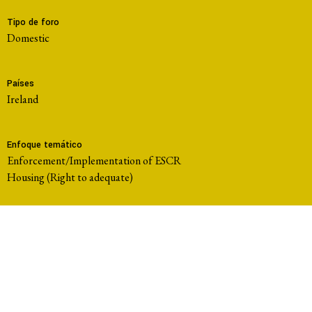
Tipo de foro
domestic
Países
Ireland
Enfoque temático
Enforcement/Implementation of ESCR
Housing (Right to adequate)