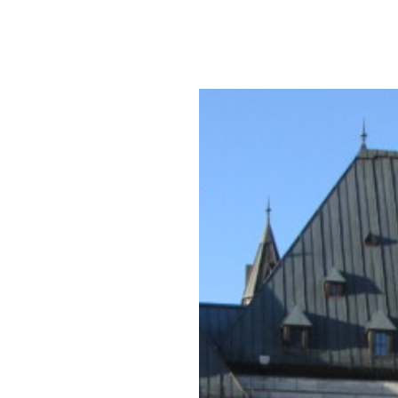
de
Membres
Groupes de travail
Ressources
communautaire
ce de genre