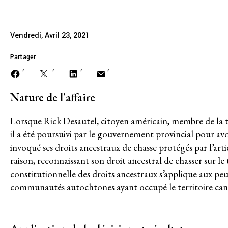
A PROPOS DE
Vendredi, Avril 23, 2021
Mission
Partager
Historique
Modèle de travail
Nature de l'affaire
Conseil d’administration et secréta
Lorsque Rick Desautel, citoyen américain, membre de la t
il a été poursuivi par le gouvernement provincial pour avoir
Analyse commune
invoqué ses droits ancestraux de chasse protégés par l’ar
raison, reconnaissant son droit ancestral de chasser sur le
Rapports annuels
constitutionnelle des droits ancestraux s’applique aux peu
communautés autochtones ayant occupé le territoire can
Emplois
Donateurs