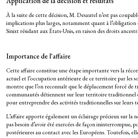
Application de la décision et résultats
Contact
À la suite de cette décision, M. Desautel n’est pas coupable 
implications plus larges, notamment quant à l’obligation
MEMBRES
Sinixt résidant aux États-Unis, en raison des droits ancest
GROUPES DE TRAVAIL
Responsabilité des entreprises
Importance de l'affaire
Femmes et DESC
Cette affaire constitue une étape importante vers la récon
actuel et l’occupation antérieure de ce territoire par les s
Litiges stratégique
montre que l’on reconnaît que le déplacement forcé de tri
communautés détiennent sur leur territoire traditionnel 
Politique économique
pour entreprendre des activités traditionnelles sur leurs te
Mouvements sociaux
L’affaire apporte également un éclairage précieux sur la n
pas besoin d’avoir été exercées de façon ininterrompue, pou
Hub de recherche communautaire
postérieures au contact avec les Européens. Toutefois, el