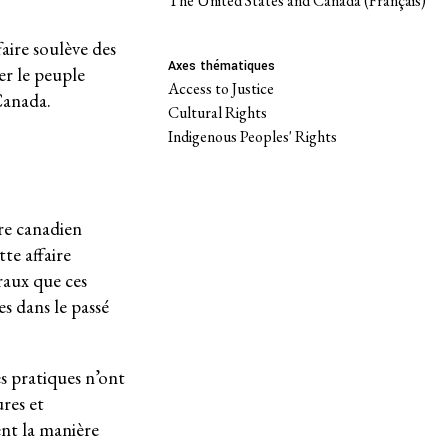
The United States and Canada (Français)
faire soulève des
Axes thématiques
er le peuple
Access to Justice
 Canada.
Cultural Rights
Indigenous Peoples' Rights
ire canadien
te affaire
raux que ces
s dans le passé
es pratiques n’ont
ures et
ent la manière