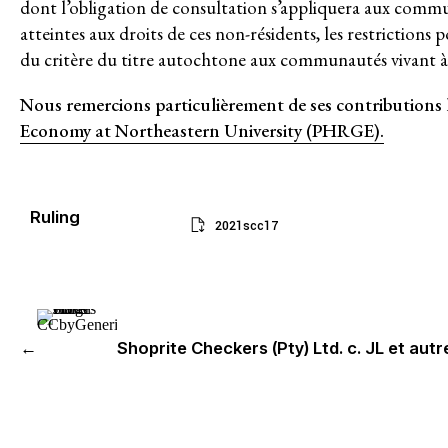
dont l’obligation de consultation s’appliquera aux communa
Environnement et DESC
atteintes aux droits de ces non-résidents, les restrictions 
du critère du titre autochtone aux communautés vivant à 
Système de solidarité
Nous remercions particulièrement de ses contribution
RESSOURCES
Economy at Northeastern University (PHRGE).
Qu’est-ce que les DESC ?
Base de données de jurisprudence
Ruling
2021scc17
Série de bandes dessinées sur l’em
DERNIÈRES NOUVELLES
PARTICIPER
←
Shoprite Checkers (Pty) Ltd. c. JL et autr
Bulletins d’information
Devenir membre