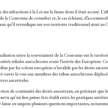
des infractions à la Loi sur la faune dont il était accusé. L’af
 de la Couronne de consulter et, le cas échéant, d’accommod
raux qu’il revendique sur son territoire traditionnel situé au
ciliation entre la souveraineté de la Couronne sur le territo
ociétés tribales autochtones avant l’arrivée des Européens. Cet
bus par les colons européens n’invalide pas les droits ancest
et ouvre la voie aux membres des tribus autochtones déplacée
rres ancestrales.
otion de continuité des droits ancestraux, en précisant que l
rvu qu’un lien puisse être établi entre les pratiques antérie
le laisse en suspens plusieurs questions importantes, notamm