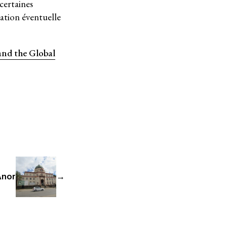
certaines
cation éventuelle
nd the Global
Anor
→