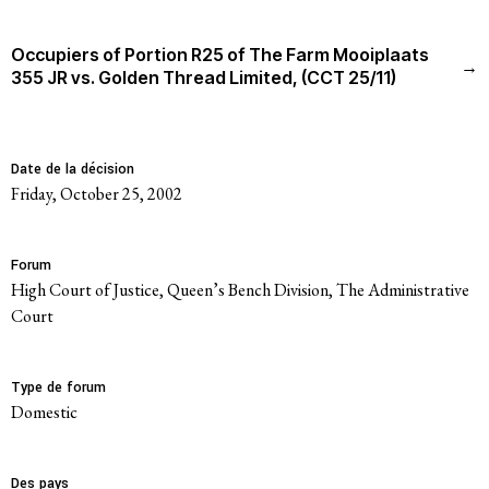
Historique
Occupiers of Portion R25 of The Farm Mooiplaats
→
Modèle de travail
355 JR vs. Golden Thread Limited, (CCT 25/11)
Conseil d’administration et secrétariat
Date de la décision
Analyse commune
Friday, October 25, 2002
Rapports annuels
Forum
Emplois
High Court of Justice, Queen’s Bench Division, The Administrative
Court
Donateurs
Type de forum
Contact
domestic
Des pays