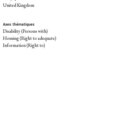
Membres
United Kingdom
Groupes de travail
Axes thématiques
Disability (Persons with)
Housing (Right to adequate)
Responsabilité des entreprises
Information (Right to)
Femmes et DESC
Litiges stratégique
Politique économique
Mouvements sociaux
Hub de recherche communautaire
Environnement et DESC