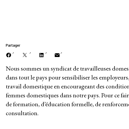
domestiques)
A PROPOS DE
Mission
Historique
Partager
Modèle de travail
Conseil d’administration et secréta
Nous sommes un syndicat de travailleuses domest
dans tout le pays pour sensibiliser les employeurs,
Analyse commune
travail domestique en encourageant des conditions d
femmes domestiques dans notre pays. Pour ce faire
Rapports annuels
de formation, d’éducation formelle, de renforcem
consultation.
Emplois
Donateurs