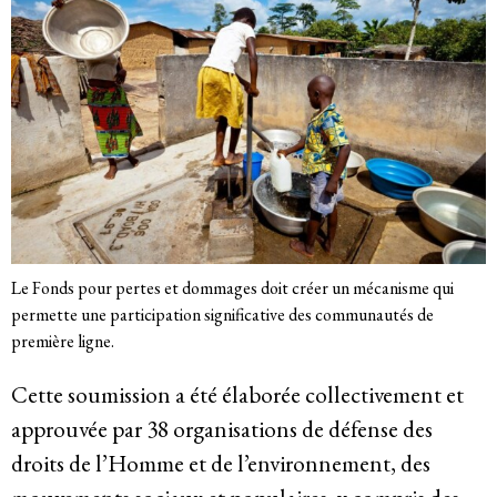
Système de solidarité
Ressources
Qu’est-ce que les DESC ?
Base de données de jurisprudence
Le Fonds pour pertes et dommages doit créer un mécanisme qui
permette une participation significative des communautés de
Série de bandes dessinées sur l’emprise
première ligne.
des entreprises
Cette soumission a été élaborée collectivement et
approuvée par 38 organisations de défense des
droits de l’Homme et de l’environnement, des
Dernières nouvelles