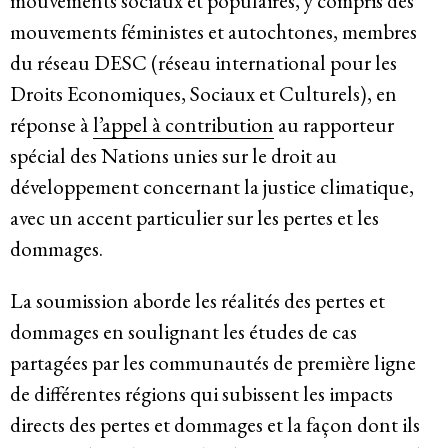
mouvements sociaux et populaires, y compris des
mouvements féministes et autochtones, membres
Participer
du réseau DESC (réseau international pour les
Droits Economiques, Sociaux et Culturels), en
Bulletins d’information
réponse à
l’appel à contribution
au rapporteur
spécial des Nations unies sur le droit au
Devenir membre
développement concernant la justice climatique,
Faire un don
avec un accent particulier sur les pertes et les
dommages.
Agir
La soumission aborde les réalités des pertes et
dommages en soulignant les études de cas
partagées par les communautés de première ligne
Salle de Presse
de différentes régions qui subissent les impacts
Série de bandes dessinées sur l’emprise des entreprises
directs des pertes et dommages et la façon dont ils
Contact