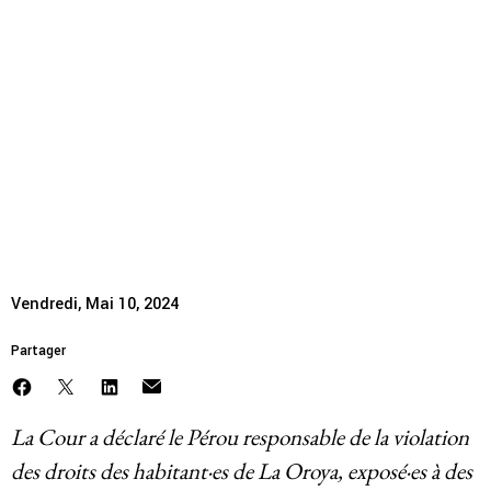
L’arrêt de la Cour
Historique
interaméricaine dans
Modèle de travail
l’affaire La Oroya crée un
Conseil d’administration et secrétariat
précédent important à
Analyse commune
l’appui de la protection
d’un environnement sain
Rapports annuels
Emplois
Vendredi, Mai 10, 2024
Donateurs
Partager
Contact
La Cour a déclaré le Pérou responsable de la violation
des droits des habitant·es de La Oroya, exposé·es à des