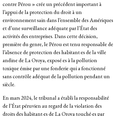
contre Pérou » crée un précédent important à
Système de solidarité
l’appui de la protection du droit à un
environnement sain dans l’ensemble des Amériques
et d’une surveillance adéquate par l’État des
Ressources
activités des entreprises. Dans cette décision,
première du genre, le Pérou est tenu responsable de
Qu’est-ce que les DESC ?
l’absence de protection des habitant·es de la ville
andine de La Oroya, exposé·es à la pollution
Base de données de jurisprudence
toxique émise par une fonderie qui a fonctionné
Série de bandes dessinées sur l’emprise
sans contrôle adéquat de la pollution pendant un
siècle.
des entreprises
En mars 2024, le tribunal a établi la responsabilité
de l’État péruvien au regard de la violation des
Dernières nouvelles
droits des habitant·es de La Oroya touché·es par