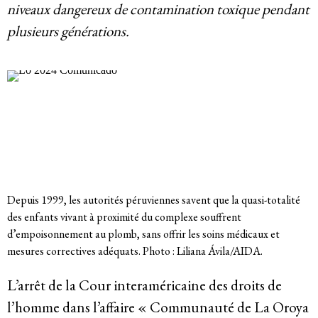
Membres
niveaux dangereux de contamination toxique pendant
plusieurs générations.
Groupes de travail
Responsabilité des entreprises
Femmes et DESC
Litiges stratégique
Depuis 1999, les autorités péruviennes savent que la quasi-totalité
Politique économique
des enfants vivant à proximité du complexe souffrent
d’empoisonnement au plomb, sans offrir les soins médicaux et
Mouvements sociaux
mesures correctives adéquats. Photo : Liliana Ávila/AIDA.
Hub de recherche communautaire
L’arrêt de la Cour interaméricaine des droits de
l’homme dans l’affaire « Communauté de La Oroya
Environnement et DESC