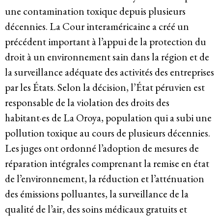
une contamination toxique depuis plusieurs
Participer
décennies. La Cour interaméricaine a créé un
précédent important à l’appui de la protection du
Bulletins d’information
droit à un environnement sain dans la région et de
la surveillance adéquate des activités des entreprises
Devenir membre
par les États. Selon la décision, l’État péruvien est
responsable de la violation des droits des
Faire un don
habitant·es de La Oroya, population qui a subi une
Agir
pollution toxique au cours de plusieurs décennies.
Les juges ont ordonné l’adoption de mesures de
réparation intégrales comprenant la remise en état
de l’environnement, la réduction et l’atténuation
Salle de Presse
des émissions polluantes, la surveillance de la
Série de bandes dessinées sur l’emprise des entreprises
qualité de l’air, des soins médicaux gratuits et
Contact