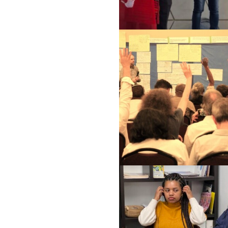
لمجتمعية
الة بين الجنسين
وضع حد للإفلات من ال