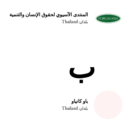
سلسلة رسوم كرتونية عن هيمنة الشرك
المنتدى الآسيوي لحقوق الإنسان والتنمية
Thailand
المستجدات
بلدان:
شارك
النشرات
ب
انضم إلى أعضاء الشبكة
تبرّع
بادر بالتحرك
باو كانياو
Thailand
بلدان:
القضايا