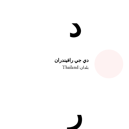
الوصول إلى العدالة
د
المناخ والعدالة البيئية
وقف هيمنة الشركات ووضع حد للإف
التصدي لنزع الملكية
مستقبل ما بعد الجائحة
التركيز على المعرفة المجتمعية
دي جي رافيندران
Thailand
العدالة الاقتصادية
بلدان:
الحركات النسوية والعدالة بين الج
مجابهة العنف والقمع
ر
مساءلة الشركات
السياسة الاقتصادية
البيئة والحقوق الاقتصا