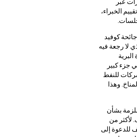
رات عبر
المهمة
ييم الخبراء،
الأعضاء
المستجدات
بادر بالتحرك
ائحة كوفيد
 سنوات من التدمير الذي لا رجعة فيه
تبرّع
البرية
مجلس الشبكة والأمانة
ي جزء كبير
وظائف شاغرة
شركات للنفط
؟
مناخ. وهذا
ملزمة بشأن
. لأكثر من
ف للدعوة إلى