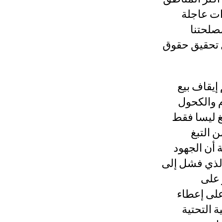
خاذ إجراءات عاجلة
صلحتنا
ل تحقيق حقوق
إيقاف بيع
م والكحول
تبارًا من أوائل مايو 2020. الكحول والتبغ ليسا فقط
زيد كل من التبغ
 هو حقيقة أن الجهود
الذي فشل إلى
 على
على إعطاء
عن الشبكة
 التحتية