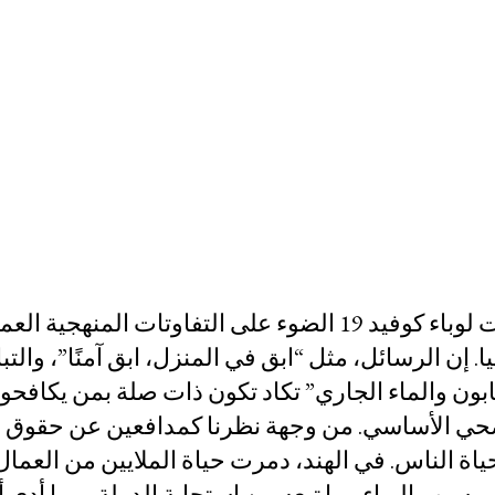
ن مساءلة الشر
في جميع أنحاء العالم، سلطت استجابات الحكومات لوباء كوفيد 19 الضوء على التفاوت
ا. إن الرسائل، مثل “ابق في المنزل، ابق آمنًا”، والتب
غسل اليدين لمدة 20-40 ثانية بالصابون والماء الجاري” تكاد تكون ذات صلة بمن 
لصحي الأساسي. من وجهة نظرنا كمدافعين عن حقوق 
ياة الناس. في الهند، دمرت حياة الملايين من العمال 
سبب الوباء وما تبعه من استجابة الدولة، مما أدى أي