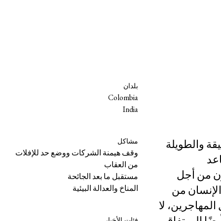
كات في خضم
بلدان
Colombia
India
ات المنهجية العميقة والطويلة
مشاكل
وقف هيمنة الشركات ووضع حد للإفلات
اعد
من العقاب
يكافحون من أجل
مستقبل ما بعد الجائحة
الإنسان من
المناخ والعدالة البيئية
المهاجرين، لا
ضًا إلى تفاقم
فئات الأخبار