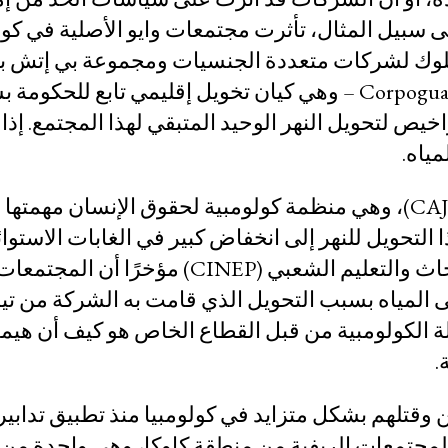
ى سبيل المثال، تأثرت مجتمعات وايو الأصلية في كو
ملوك لشركات متعددة الجنسيات ومجموعة بي إتش بي
أمريكية وجلينكور. في عام 2016، منحت شركة Corpoguajira – وهي كيان تخويل إقليمي ت
شركة الفحم Cerrejón Limited ثلاثة تراخيص لتحويل النهر الوحيد المتبقي لهذا المجت
مياه.
وفقًا لجمعية خوزيه ألفير ريستريبو للمحامين (CAJAR)، وهي منظمة كولومبية لحقوق الإنسا
ثقافية
تحويل للنهر إلى انخفاض كبير في الغابات الاستوائي
لمجتمع وايو، هذه المنطقة مقدسة. أفاد مركز الأبحاث والتعليم الشعبي (P
المياه بسبب التحويل الذي قامت به الشركة من تيار
ة الكولومبية من قبل القطاع الخاص هو كيف أن هيم
ثقافية ؟
.
ن وقتلهم بشكل متزايد في كولومبيا منذ تطبيق تدابير
جموعة من المجتمعات الريفية من منطقة كاوكا، وهي واحدة م