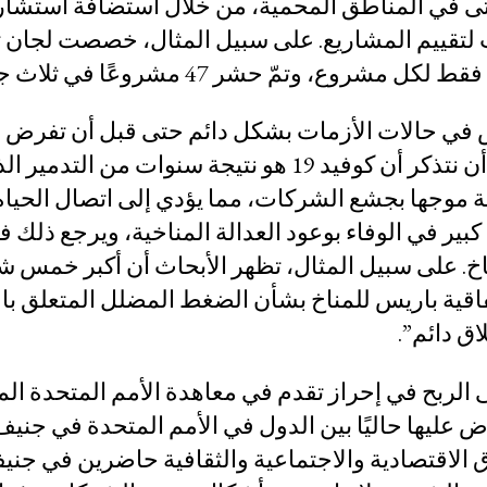
، حتى في المناطق المحمية، من خلال استضافة استشا
الحركات الاجتماعية
 لتقييم المشاريع. على سبيل المثال، خصصت لجان تق
التقاضي الاستراتيجي
 وتمّ حشر 47 مشروعًا في ثلاث جلسات.
لات من العقاب
نظام التضامن
في حالات الأزمات بشكل دائم حتى قبل أن تفرض ج
المرأة والحقوق الاقتصادية
19 أزمة على الأغنياء والفقراء على حد سواء. يجب أن نتذكر أن كوفيد 19 هو نتيجة
والاجتماعية والثقافية
ة موجها بجشع الشركات، مما يؤدي إلى اتصال الحياة 
الموارد
بير في الوفاء بوعود العدالة المناخية، ويرجع ذلك ف
اخ. على سبيل المثال، تظهر الأبحاث أن أكبر خمس 
نسين
ما هي الحقوق الاقتصادية والاجتماعية والثقافية 
فاقية باريس للمناخ بشأن الضغط المضلل المتعلق بال
قاعدة بيانات السوابق القضائية
اق دائم”.
سلسلة رسوم كرتونية عن هيمنة الشركات
 الربح في إحراز تقدم في معاهدة الأمم المتحدة ال
المستجدات
ض عليها حاليًا بين الدول في الأمم المتحدة في جنيف
بادر بالتحرك
دية
 الاقتصادية والاجتماعية والثقافية حاضرين في جني
تبرّع