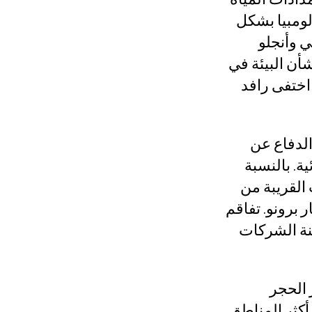
لومبيا بشكل
 وأنجلو
ابع للحكومة بشأن البيئة في
مع. إذا اختفى رافد
ن مهمتها الدفاع عن
ة. بالنسبة
CINE) مؤخرًا أن المجتمعات القريبة من
 برونو. تفاقم
نة الشركات
 الحجر
ن أكثر المناطق