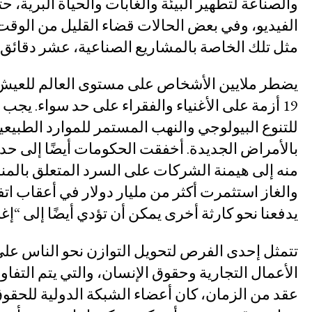
والصناعة لتطهير البيئة والغابات والحياة البرية
الوصول إلى العدالة
الفيديو، وفي بعض الحالات قضاء القليل من الوقت
المناخ والعدالة البيئية
مثل تلك الخاصة بالمشاريع الصناعية، عشر دقائق فقط لكل مشروع،
وقف هيمنة الشركات ووضع حد للإف
التصدي لنزع الملكية
يضطر ملايين الأشخاص على مستوى العالم للعيش 
مستقبل ما بعد الجائحة
للتنوع البيولوجي والنهب المستمر للموارد الطبيعي
التركيز على المعرفة المجتمعية
بالأمراض الجديدة. أخفقت الحكومات أيضًا إلى حد ك
العدالة الاقتصادية
منه إلى هيمنة الشركات على السرد المتعلق بالمن
الحركات النسوية والعدالة بين الج
والغاز استثمرت أكثر من مليار دولار في أعقاب ات
مجابهة العنف والقمع
يدفعنا نحو كارثة أخرى يمكن أن تؤدي أيضًا إلى “إغل
مساءلة الشركات
تتمثل إحدى الفرص لتحويل التوازن نحو الناس على
السياسة الاقتصادية
الأعمال التجارية وحقوق الإنسان، والتي يتم التفاو
البيئة والحقوق الاقتصا
عقد من الزمان، كان أعضاء الشبكة الدولية للحقوق
والاجتماعية والثقافية