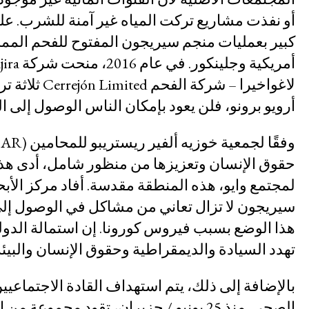
التقاضي الاستراتيجي
أو نفذت مشاريع تركت المياه غير آمنة للشرب. عل
كبير بعمليات منجم سيريجون المفتوح للفحم الم
السياسة الاقتصادية
لاغواخيرا – 
الحركات الاجتماعية
أرويو برونو، فلن يعود بإمكان الناس الوصول إلى ال
مركز البحث المجتمعي
البيئة والحقوق الاقتصادية والاجتماعية وال
حقوق الإنسان وتعزيزها من منظور شامل، أدى هذا ال
نظام التضامن
سيريجون لا تزال تعاني من مشاكل في الوصول إلى 
هذا الوضع بسبب فيروس كورونا. إن استمالة الدول
الموارد
ما هي الحقوق الاقتصادية والاجتماعية وال
تهدد السيادة والديمقراطية وحقوق الإنسان والبيئة
قاعدة بيانات السوابق القضائية
بالإضافة إلى ذلك، يتم استهداف القادة الاجتماعيي
الصحي. منذ 25 يونيو / حزيران، تقود م