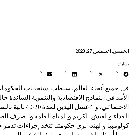
الحاجة إلى ضما
مستقبل ما بعد الجائحة
الوباء
التصدي لنزع الملكية
المناخ والعدالة البيئية
الخميس, أغسطس 27, 2020
يشارك
عن الشبكة
المهمة
الأمد في النماذج الاقتصادية والتنموية السائدة حالي
تاريخ الشبكة
الاجتماعي، و “ا
الغذاء والعيش الكريم والمياه العامة والصرف ا
نموذج عمل الشبكة
كولومبيا والهند، نرى حكومتنا تتخذ إجراءات تدمر ح
مجلس الشبكة والأمانة
سيما أولئك الذين يعملون في القطاع غير الرسمي، ب