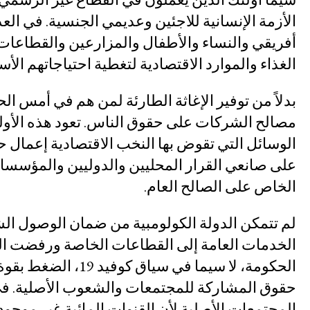
الأزمة الإنسانية للاجئين وعديمي الجنسية. في العد
التحليل المشترك
أفريقي والنساء والأطفال والمزارعين والقطاعا
الغذاء والموارد الاقتصادية لتغطية احتياجاتهم الأ
التقارير السنوية
بدلاً من توفير الإغاثة الطارئة لمن هم في أمس ال
وظائف شاغرة
مصالح الشركات على حقوق الناس. تعود هذه الأولو
المانحون
الوسائل التي تقوض بها النخب الاقتصادية إعمال حق
على صانعي القرار المحليين والدوليين والمؤسسات
تواصل معنا
الخاص على الصالح العام.
الأعضاء
لم تتمكن الدولة الكولومبية من ضمان الوصول ال
الفرق العاملة
الخدمات العامة إلى القطاعات الخاصة ورفضت ال
مساءلة الشركات
الحكومة، لا سيما في
المرأة والحقوق الاقتصادية والاجتماعية وا
حقوق المشاركة للمجتمعات والشعوب الأصلية. في 
المجتمعات الأصلية لأن القنوات المائية غير موجو