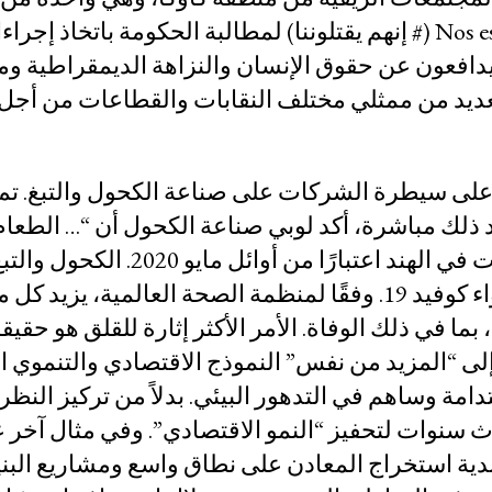
ات
تضرراً من العنف، حملة تحت شعار #Nos están matando (# إنهم يقتلوننا) لمطالبة الحكومة بات
 يدافعون عن حقوق الإنسان والنزاهة الديمقراطية وم
العديد من ممثلي مختلف النقابات والقطاعات من أج
 على سيطرة الشركات على صناعة الكحول والتبغ. تم 
عد ذلك مباشرة، أكد لوبي صناعة الكحول أن “… الطعا
سلعتان أساسيتان …” ، وبعد ذلك استؤنفت المبيعات في الهند اع
غير ضروريين، ولكنهما سيهزماننا في جهودنا لاحتواء كوفيد 19. وفقًا لمنظمة الصحة العالمية، ي
والكحول من خطر حدوث نتائج خطيرة لـ كوفيد 19، بما في ذلك الوفاة. الأمر الأكثر إثارة للقلق
 إلى “المزيد من نفس” النموذج الاقتصادي والتنموي 
مة وساهم في التدهور البيئي. بدلاً من تركيز النظر
ث سنوات لتحفيز “النمو الاقتصادي”. وفي مثال آخر 
مركز البحث المجتمعي
دية استخراج المعادن على نطاق واسع ومشاريع البنية