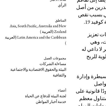
الرأي
نحدرين من أصل
حي بسبب نقص
وفيد 19
.
المناطق
Asia, South Pacific, Australia and New
Zealand (العربية )
ات تعزيز
Latin America and the Caribbean (العربية
ت، وهي
)
 لا داعي له
ية للربح
مجموعات العمل
مساءلة الشركات
البيئة والحقوق الاقتصادية والاجتماعية
والثقافية
سيطرة وإدارة
تواصل
ا قيودًا قانونية على
أعضاء
لجنة البيئة للدفاع عن الحياة
متناول معظم
خدمة أخبار المواطن
دادات المياه