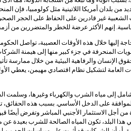
يد من بلدان أمريكا اللاتينية مثل كولومبيا، فإن الم
ت الشعبية غير قادرين على الحفاظ على الحجر الص
ساسية. إنهم الأكثر عرضة للخطر والمتضررين من أزمة ك
حاجة إليها خلال هذه الأوقات العصيبة، تواصل الحكوم
يات المنحرفة في جزء كبير منها إلى هيمنة الشركا
وق الإنسان والرفاهية البيئية من خلال ممارسة تأثير
 العامة لتشكيل نظام اقتصادي مهيمن، يعطي الأولو
شامل إلى مياه الشرب والكهرباء وغيرها، وسلمت ال
موافقة على الدخل الأساسي. بسبب هذه الحقائق، 
 سياق كوفيد 19، الضغط بقوة من أجل الاستثمار الأجنبي المباشر وتفرض أيضً
لثقافية
هذا البلد، تكون المياه الصالحة للشرب بعيدة عن 
دة، أو أن الشركات قد أثرت على سياسات الحد من إم