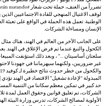
سلسلة رسوم كرتونية عن هيمنة الشرك
لوقف الاغتيال المنهجي للقادة الاجتماعيين الذين
المستجدات
الوطنية. تعمل هذه الحملة في الواقع على تعبئة 
شارك
النشرات
الإنسان ومساءلة الشركات.
انضم إلى أعضاء الشبكة
على الجانب الآخر من العالم في الهند، هناك مثال
الكحول والتبغ عندما تم فرض الإغلاق في الهند. ب
تبرّع
بادر بالتحرك
المبذولة “لإعادة تشغيل” الاقتصاد في الهند تؤدي
حد كبير في تمكين معظم سكاننا من التنمية المستدا
الشركات، تم تعليق قوانين وحقوق العمل لمدة ثلا
القضايا
الأولوية لمصالح الشركات، تدرس وزارة البيئة الهن