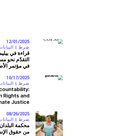
سلسلة رسوم كرتونية عن هيمنة الشرك
المستجدات
شارك
النشرات
12/01/2025
شرط |
البيانات
قراءة في بيلي
انضم إلى أعضاء الشبكة
التقدّم نحو مس
في مؤتمر الأط
تبرّع
10/17/2025
شرط |
البيانات
بادر بالتحرك
ountability:
n Rights and
mate Justice
08/26/2025
شرط |
البيانات
محكمة البلدان ا
القضايا
من حقوق الإنس