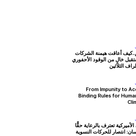
ات
م..كيف أعاقت هيمنة الشركات
تقبل خالٍ من الوقود الأحفوري
راف الثلاثين
From Impunity to Acc
Binding Rules for Huma
Cli
لأميركية تعترف بالرعاية حقًّا
مركز البحث المجتمعي
ان: انتصار للحركات النسوية