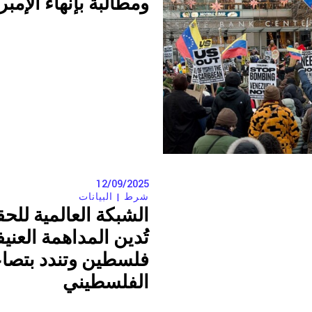
ومطالبة بإنهاء الإمبري
ثقافية
12/09/2025
شرط |
البيانات
الشبكة العالمية للحق
تُدين المداهمة العن
فلسطين وتندد بتصاع
ثقافية ؟
الفلسطيني