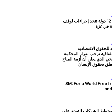
الحركات الاجتماعية
التقاضي الاستراتيجي
المساءلة الآن: 12 دولة تتخذ إجراءات لوقف
لات من العقاب
ية في غزة
نظام التضامن
المرأة والحقوق الاقتصادية
والاجتماعية والثقافية
ة للحقوق الاقتصادية
لثقافية ترحب بقرار المحكمة
الموارد
يخي الذي يعلن أن أزمة المناخ
علق بحقوق الإنسان
نسين
ما هي الحقوق الاقتصادية والاجتماعية والثقافية 
قاعدة بيانات السوابق القضائية
8M: For a World Free f
سلسلة رسوم كرتونية عن هيمنة الشركات
and
المستجدات
بادر بالتحرك
دية
 مخطط الشركات للتعدي على
تبرّع