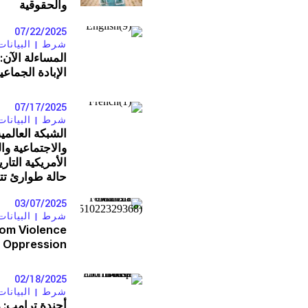
والحقوقية
الوصول إلى العدالة
07/22/2025
المناخ والعدالة البيئية
شرط |
البيانات
وقف هيمنة الشركات ووضع حد للإف
الإبادة الجماع
التصدي لنزع الملكية
07/17/2025
مستقبل ما بعد الجائحة
شرط |
البيانات
الشبكة العالمي
التركيز على المعرفة المجتمعية
والاجتماعية وا
العدالة الاقتصادية
الأمريكية التار
حالة طوارئ تت
الحركات النسوية والعدالة بين الج
03/07/2025
مجابهة العنف والقمع
شرط |
البيانات
rom Violence
مساءلة الشركات
 Oppression
السياسة الاقتصادية
02/18/2025
شرط |
البيانات
البيئة والحقوق الاقتصا
أجندة ترامب: