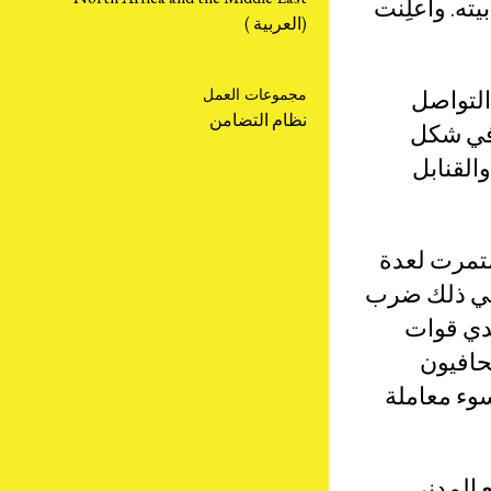
انات السوابق
بيته. وأُعلِنت
(العربية )
شارك
النشرات
وم كرتونية
التواصل
مجموعات العمل
نظام التضامن
 الشركات
ً من المضايقة في شكل
انضم إلى أعضاء
دموع والقنابل
الشبكة
تبرّع
ستمرت لعدة
بادر بالتحرك
 في ذلك ضرب
دي قوات
حافيون
سوء معاملة
عن الشبكة
 المدني.
المهمة