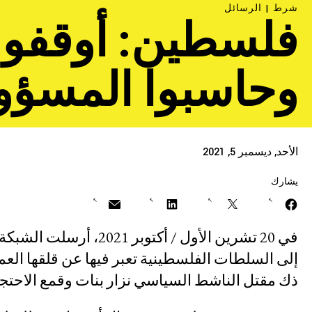
الحركات النسوية والعد
شرط |
الرسائل
فلسطين: أوقفوا
العدالة الاقتصادية
وحاسبوا المسؤو
وقف هيمنة الشركات و
من العقاب
الأحد, ديسمبر 5, 2021
يشارك
مجابهة العنف والقمع
في 20 تشرين الأول / أك
إلى السلطات الفلسطينية تعبر فيها عن قلقها العم
مستقبل ما بعد الجائحة
ذك مقتل الناشط السياسي نزار بنات وقمع الاحتجا