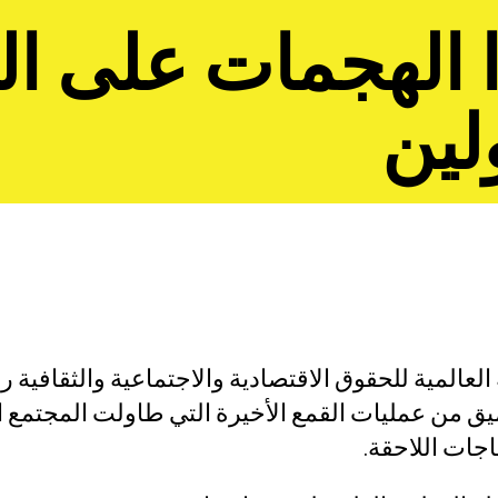
الة بين الجنسين
 الهجمات على ال
التحليل 
التقارير 
لين
وظائف ش
وضع حد للإفلات
المانحون
تواصل مع
الموارد
ما هي ال
توبر 2021، أرسلت الشبكة العالمية للحقوق الاقتصادية والاجتماعية والثق
الاقتصادي
يق من عمليات القمع الأخيرة التي طاولت المجتمع ا
والثقافية 
جات اللاحقة.