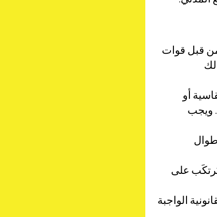
الأعضاء
المستجدات
بادر بالتحرك
من قبل قوات
لك
تبرّع
مجلس الشبكة والأمانة
اسية أو
وظائف شاغرة
. ويجب
؟
طوال
رتكَب على
نونية الواجبة