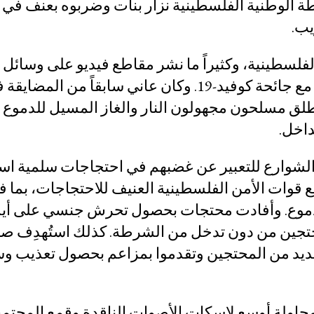
قاعدة بي
 أمن تابعون للسلطة الوطنية الفلسطينية نزار بنات وضربوه بعنف في 
القضائية
يب.
سلسلة رس
فلسطينية، وكثيراً ما نشر مقاطع فيديو على وسائل 
عن هيمنة
الاجتماعي تندد بالفساد، ونددت بتعامل السلطات مع جائحة كوفيد-19. وكان عاني سابقا
الات وتهديدات بالقتل، وفي أيار / مايو 2021 أطلق مسلحون مجهولون النار والغاز المسيل لل
داخل.
 الشوارع للتعبير عن غضبهم في احتجاجات سلمية ا
 قوات الأمن الفلسطينية العنيف للاحتجاجات، بما
للدموع. وأفادت محتجات بحصول تحرش جنسي على أي
محتجين من دون تدخل من الشرطة. كذلك استُهدِف ص
العديد من المحتجين وتقدموا بمزاعم بحصول تعذيب و
مركز البحث المجتمعي
الحركات الاجتماعية
محاولة أوسع لإسكات الأصوات الناقدة وقمع المجتمع