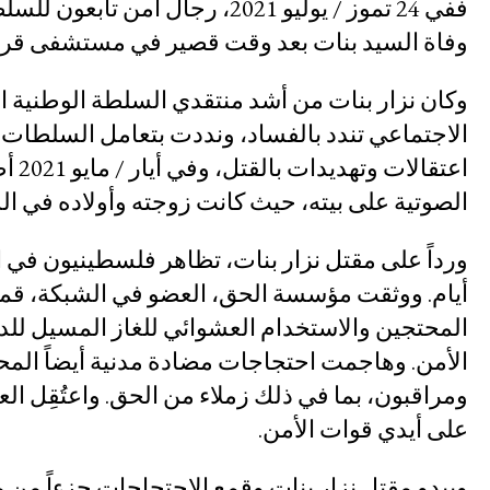
ففي 24 تموز / يوليو 2021، رجال
التصدي لنزع الملكية
وفاة السيد بنات بعد وقت قصير في مستشفى قر
وكان نزار بنات من أشد منتقدي السلطة الوطنية ال
المناخ والعدالة البيئية
اعتق
الصوتية على بيته، حيث كانت زوجته وأولاده في ال
ورداً على مقتل نزار بنات، تظاهر فلسطينيون في
أيام. ووثقت مؤسسة الحق، العضو في الشبكة، قمع
المحتجين والاستخدام العشوائي للغاز المسيل 
الأمن. وهاجمت احتجاجات مضادة مدنية أيضاً ال
ومراقبون، بما في ذلك زملاء من الحق. واعتُقِل 
على أيدي قوات الأمن.
القضايا
ويبدو مقتل نزار بنات وقمع الاحتجاجات جزءاً من 
الوصول إلى العدالة