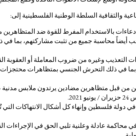
التقاضي الاستراتيجي
اعية والثقافية السلطة الوطنية الفلسطينية إلى:
لات من العقاب
نظام التضامن
عاءات بالاستخدام المفرط للقوة ضد المتظاهرين 
المرأة والحقوق الاقتصادية
يجب أيضاً محاسبة جميع من تثبت مشاركتهم، بما في ذ
والاجتماعية والثقافية
الموارد
التعذيب وغيره من ضروب المعاملة أو العقوبة الق
ين، بما في ذلك التحرش الجنسي بمتظاهرات محتجزات
نسين
ما هي الحقوق الاقتصادية والاجتماعية والثقافية 
قاعدة بيانات السوابق القضائية
ن من قبل متظاهرين مضادين يرتدون ملابس مدنية 
سلسلة رسوم كرتونية عن هيمنة الشركات
20.
المستجدات
ي دولة فلسطين وإنهاء كل أشكال الانتهاكات التي تُ
بادر بالتحرك
دية
تبرّع
محاكمة عادلة وعلنية تلبي الحق في الإجراءات القا
لية.