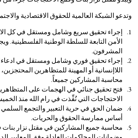
المناخ والعدالة البيئية
وتدعو الشبكة العالمية للحقوق الاقتصادية والاجتم
وقف هيمنة الشركات ووضع حد للإف
التصدي لنزع الملكية
إجراء تحقيق سريع وشامل ومستقل في كل الاد
الأمن التابعة للسلطة الوطنية الفلسطينية. و
مستقبل ما بعد الجائحة
المشرفون.
التركيز على المعرفة المجتمعية
إجراء تحقيق فوري وشامل ومستقل في ادعاءات 
العدالة الاقتصادية
اللاإنسانية أو المهينة للمتظاهرين المحتجز
الحركات النسوية والعدالة بين الج
محاسبة المشاركين جميعاً.
مجابهة العنف والقمع
فتح تحقيق جنائي في الهجمات على المتظاهري
مساءلة الشركات
الاحتجاجات التي نُفِّذت في رام الله منذ الخميس 24 حزيران / يونيو 21
ضمان الحق في حرية التعبير والتجمع السلمي ف
السياسة الاقتصادية
أساس ممارسة الحقوق والحريات.
البيئة والحقوق الاقتصا
محاسبة جميع المشاركين في مقتل نزار بنات في 
والاجتماعية والثقافية
وضمانات المحاكمات العادلة وفق المعايير الدو