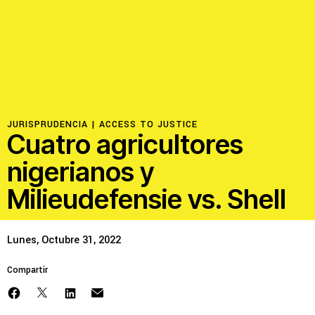
Recursos
Novedades
Involúcrate
JURISPRUDENCIA |
ACCESS TO JUSTICE
Cuatro agricultores
nigerianos y
Sala de Prensa
Milieudefensie vs. Shell
Serie de cómics sobre captura corporativa
Contacto
Lunes, Octubre 31, 2022
Política de privacidad
Compartir
© 2026