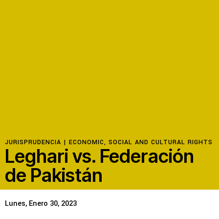
Recursos
Novedades
Involúcrate
Sala de Prensa
Serie de cómics sobre captura corporativa
JURISPRUDENCIA |
ECONOMIC, SOCIAL AND CULTURAL RIGHTS
Leghari vs. Federación
Contacto
de Pakistán
Política de privacidad
© 2026
Lunes, Enero 30, 2023