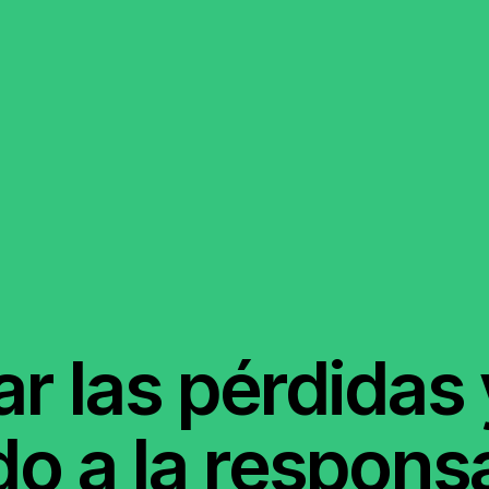
r las pérdidas 
ACERCA DE L
Misión
o a la responsa
Histori