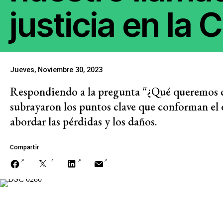
Priorizar el conocim
justicia en la
comunidades
Jueves, Noviembre 30, 2023
Feminismos y justic
Respondiendo a la pregunta “¿Qué queremos d
subrayaron los puntos clave que conforman el e
Justicia económica
abordar las pérdidas y los daños.
Compartir
Acabar con la captu
y la impunidad