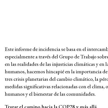
Temas
Acceso a la justicia
Este informe de incidencia se basa en el interc
Justicia climática y ambiental
especialmente a través del Grupo de Trabajo sob
en las realidades de las injusticias climáticas y en
Acabar con la captura corporat
humanos, hacemos hincapié en la importancia de ha
Lucha contra el despojo
tres crisis planetarias del cambio climático, la pé
Futuros post-pandemia
medidas significativas relacionadas con el clima,
Priorizar el conocimiento de l
humanos y el bienestar de las comunidades.
Justicia económica
Feminismos y justicia de géner
Trazar el camino hacia la COP28 y más allá