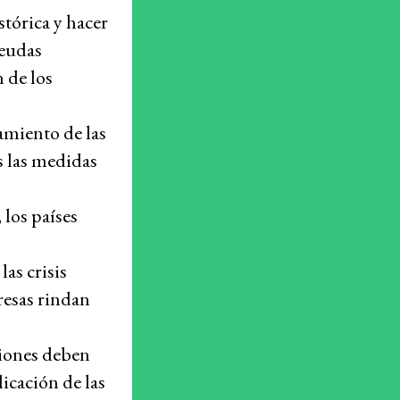
stórica y hacer
deudas
 de los
miento de las
s las medidas
 los países
las crisis
resas rindan
ciones deben
licación de las