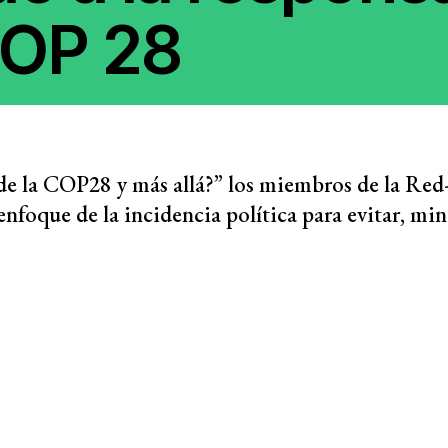
iento de las
 COP 28
Modelo 
Consej
Secreta
ia de género
Análisi
e la COP28 y más allá?” los miembros de la Re
nfoque de la incidencia política para evitar, mi
Informe
Trabaja
DESC
ra corporativa
Donant
Contac