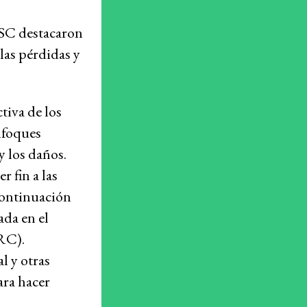
Sala de Prensa
SC destacaron
Membresía
las pérdidas y
Internacional para los Derechos Económicos, Sociales y Culturales
ctiva de los
nfoques
y los daños.
 fin a las
© 2026
Política de privacidad
continuación
ada en el
RC).
l y otras
ara hacer