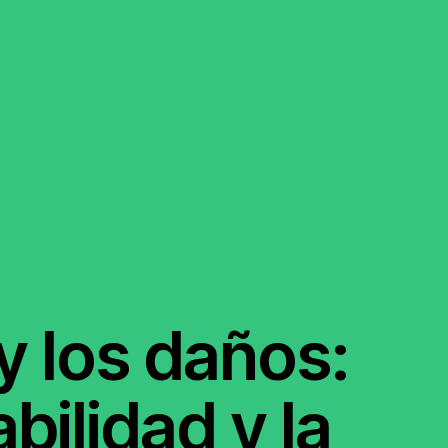
y los daños:
MEMBRESÍA
A RED
bilidad y la
GRUPOS DE TRABAJO
a
Rendición de