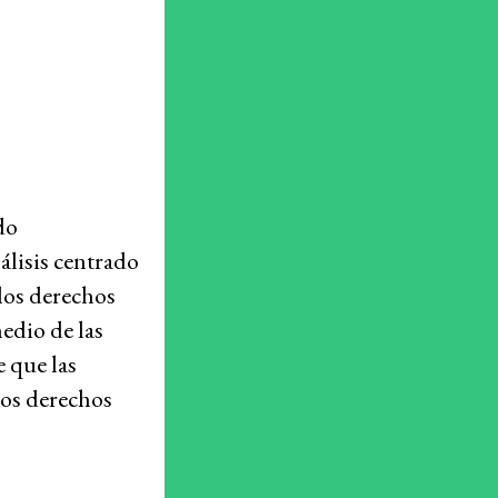
Actúa
Recursos
¿Qué son los derechos económicos, sociales y
do
culturales?
lisis centrado
Base de datos de jurisprudencia
 los derechos
Serie de cómics sobre captura corporativa
edio de las
e que las
Involúcrate
los derechos
Actúa
Boletines de noticias
Dona