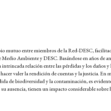
Grupos de trabajo
Rendición de cuentas corporativa
ambio mutuo entre miembros de la Red-DESC, facilita
Política económica
re Medio Ambiente y DESC. Basándose en años de aná
 la intrincada relación entre las pérdidas y los daños y
iva y la impunidad
Medio ambiente y DESC
cer valer la rendición de cuentas y la justicia. En m
Hub de investigación comunitaria
rdida de biodiversidad y la contaminación, es evident
Movimientos sociales
 o su ausencia, tienen un impacto considerable sobre 
as comunidades
Litigio estratégico
Sistema de solidaridad
o
Mujeres y DESC