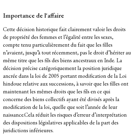
Membres
Importance de l'affaire
Groupes de travail
Cette décision historique fait clairement valoir les droits
de propriété des femmes et l’égalité entre les sexes,
Responsabilité des entreprises
compte tenu particulièrement du fait que les filles
n’avaient, jusqu’à tout récemment, pas le droit d’hériter au
Femmes et DESC
même titre que les fils des biens ancestraux en Inde. La
décision précise catégoriquement la position juridique
Litiges stratégique
ancrée dans la loi de 2005 portant modification de la Loi
hindoue relative aux successions, à savoir que les filles ont
Politique économique
maintenant les mêmes droits que les fils en ce qui
concerne des biens collectifs ayant été divisés après la
Mouvements sociaux
modification de la loi, quelle que soit l’année de leur
naissance.Cela réduit les risques d’erreur d’interprétation
Hub de recherche communautaire
des dispositions législatives applicables de la part des
Environnement et DESC
juridictions inférieures.