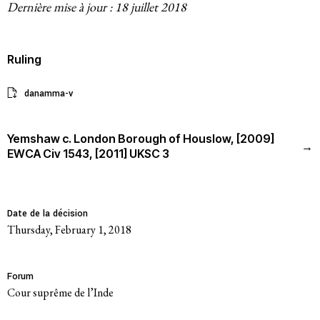
Dernière mise à jour : 18 juillet 2018
Participer
Ruling
Bulletins d’information
danamma-v
Devenir membre
Yemshaw c. London Borough of Houslow, [2009]
→
Faire un don
EWCA Civ 1543, [2011] UKSC 3
Agir
Date de la décision
Thursday, February 1, 2018
Salle de Presse
Forum
Série de bandes dessinées sur l’emprise des entreprises
Cour suprême de l’Inde
Contact