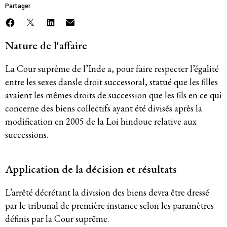
Historique
Partager
Modèle de travail
Nature de l'affaire
Conseil d’administration et secrétariat
La Cour suprême de l’Inde a, pour faire respecter l’égalité
entre les sexes dansle droit successoral, statué que les filles
Analyse commune
avaient les mêmes droits de succession que les fils en ce qui
concerne des biens collectifs ayant été divisés après la
Rapports annuels
modification en 2005 de la Loi hindoue relative aux
Emplois
successions.
Donateurs
Application de la décision et résultats
Contact
L’arrêté décrétant la division des biens devra être dressé
par le tribunal de première instance selon les paramètres
définis par la Cour suprême.