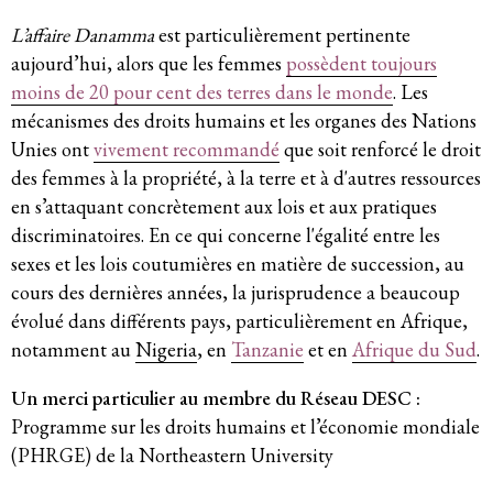
L’affaire Danamma
est particulièrement pertinente
Système de solidarité
aujourd’hui, alors que les femmes
possèdent toujours
moins de 20 pour cent des terres dans le monde
. Les
mécanismes des droits humains et les organes des Nations
Ressources
Unies
ont
vivement recommandé
que soit renforcé le droit
des femmes à la propriété, à la terre et à d'autres ressources
Qu’est-ce que les DESC ?
en s’attaquant concrètement aux lois et aux pratiques
discriminatoires. En ce qui concerne l'égalité entre les
Base de données de jurisprudence
sexes et les lois coutumières en matière de succession, au
cours des dernières années, la jurisprudence a beaucoup
Série de bandes dessinées sur l’emprise
évolué dans différents pays, particulièrement en Afrique,
notamment au
Nigeria
, en
Tanzanie
et en
Afrique du Sud
.
des entreprises
Un merci particulier au membre du Réseau DESC :
Programme sur les droits humains et l’économie mondiale
(PHRGE) de la Northeastern University
Dernières nouvelles