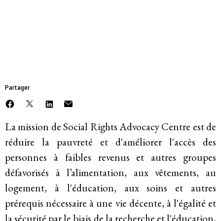
Mettre fin à l’emprise et à l’impunité des
MEMBRE
Social Rights Advocacy
entreprises
Centre (SRAC)
Faire face à la violence et à la répression
L’avenir post-pandémique
Partager
Faire face à la dépossession
La mission de Social Rights Advocacy Centre est de
Justice climatique et environnementale
réduire la pauvreté et d'améliorer l'accès des
personnes à faibles revenus et autres groupes
défavorisés à l’alimentation, aux vêtements, au
A propos de
logement, à l'éducation, aux soins et autres
prérequis nécessaire à une vie décente, à l'égalité et
Mission
la sécurité par le biais de la recherche et l'éducation,