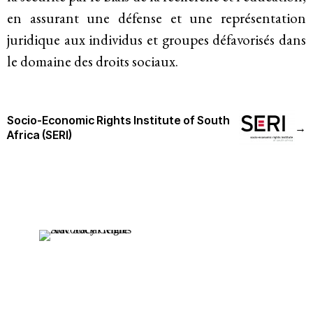
Historique
en assurant une défense et une représentation
juridique aux individus et groupes défavorisés dans
Modèle de travail
le domaine des droits sociaux.
Conseil d’administration et secrétariat
Analyse commune
Socio-Economic Rights Institute of South
→
Africa (SERI)
Rapports annuels
Emplois
Donateurs
Contact