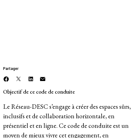
RESSOURCE |
GUIDES ET BOÎTES À OUTILS
Code de conduite pour
Participer
les Événements et
Collaborations du
Bulletins d’information
Réseau-DESC
Devenir membre
Faire un don
Partager
Agir
Objectif de ce code de conduite
Le Réseau-DESC s’engage à créer des espaces sûrs,
Salle de Presse
inclusifs et de collaboration horizontale, en
Série de bandes dessinées sur l’emprise des entreprises
présentiel et en ligne. Ce code de conduite est un
Contact
moyen de mieux vivre cet engagement, en