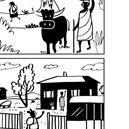
الوصول إلى العدالة
المناخ والعدالة البيئية
وقف هيمنة الشركات ووضع حد للإف
التصدي لنزع الملكية
مستقبل ما بعد الجائحة
التركيز على المعرفة المجتمعية
العدالة الاقتصادية
الحركات النسوية والعدالة بين الج
مجابهة العنف والقمع
مساءلة الشركات
السياسة الاقتصادية
البيئة والحقوق الاقتصا