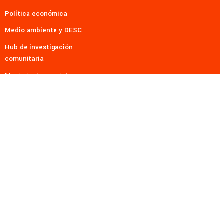
Política económica
Medio ambiente y DESC
Hub de investigación
comunitaria
Movimientos sociales
Litigio estratégico
Sistema de solidaridad
Mujeres y DESC
Red-DESC – Red Internacional para los Derechos Económicos,
Sociales y Culturales