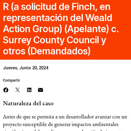
R (a solicitud de Finch, en
Recursos
representación del Weald
Action Group) (Apelante) c.
Novedades
Surrey County Council y
otros (Demandados)
Involúcrate
Jueves, Junio 20, 2024
Sala de Prensa
Compartir
Serie de cómics sobre captura corporativa
Contacto
Naturaleza del caso
Política de privacidad
Antes de que se permita a un desarrollador avanzar con un
© 2026
proyecto susceptible de generar impactos ambientales